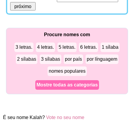
Procure nomes com
3 letras.
4 letras.
5 letras.
6 letras.
1 sílaba
2 sílabas
3 sílabas
por país
por línguagem
nomes populares
Mostre todas as categorias
É seu nome Kalah?
Vote no seu nome