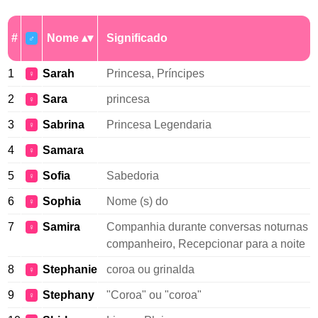
#
Nome
Significado
♂
1
Sarah
Princesa, Príncipes
♀
2
Sara
princesa
♀
3
Sabrina
Princesa Legendaria
♀
4
Samara
♀
5
Sofia
Sabedoria
♀
6
Sophia
Nome (s) do
♀
7
Samira
Companhia durante conversas noturnas
♀
companheiro, Recepcionar para a noite
8
Stephanie
coroa ou grinalda
♀
9
Stephany
"Coroa" ou "coroa"
♀