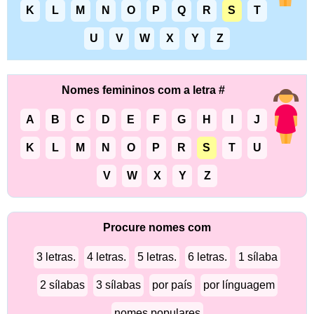
K
L
M
N
O
P
Q
R
S
T
U
V
W
X
Y
Z
Nomes femininos com a letra #
A
B
C
D
E
F
G
H
I
J
K
L
M
N
O
P
R
S
T
U
V
W
X
Y
Z
Procure nomes com
3 letras.
4 letras.
5 letras.
6 letras.
1 sílaba
2 sílabas
3 sílabas
por país
por línguagem
nomes populares