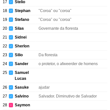
17
Stelio
♂
18
Stephan
"Coroa" ou "coroa"
♂
19
Stefano
"Coroa" ou "coroa"
♂
20
Silas
Governante da floresta
♂
21
Sidnei
♂
22
Sherlon
♂
23
Silio
Da floresta
♂
24
Sander
o protetor, o afweerder de homens
♂
25
Samuel
♂
Lucas
26
Sasuke
ajudar
♂
27
Salvino
Salvador. Diminutivo de Salvador
♂
28
Saymon
♀