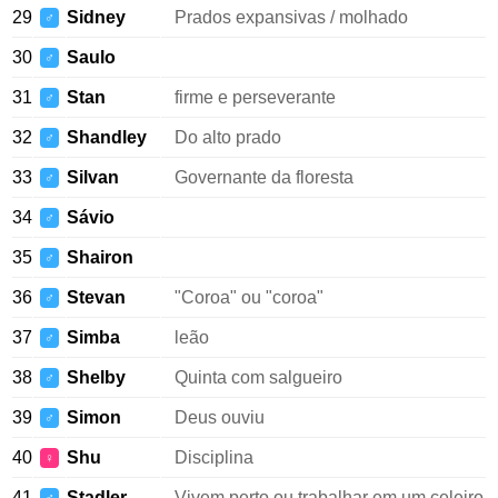
29
Sidney
Prados expansivas / molhado
♂
30
Saulo
♂
31
Stan
firme e perseverante
♂
32
Shandley
Do alto prado
♂
33
Silvan
Governante da floresta
♂
34
Sávio
♂
35
Shairon
♂
36
Stevan
"Coroa" ou "coroa"
♂
37
Simba
leão
♂
38
Shelby
Quinta com salgueiro
♂
39
Simon
Deus ouviu
♂
40
Shu
Disciplina
♀
41
Stadler
Vivem perto ou trabalhar em um celeiro