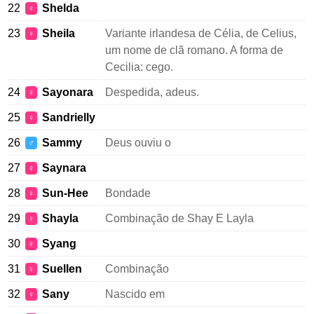
22
Shelda
♀
23
Sheila
Variante irlandesa de Célia, de Celius,
♀
um nome de clã romano. A forma de
Cecilia: cego.
24
Sayonara
Despedida, adeus.
♀
25
Sandrielly
♀
26
Sammy
Deus ouviu o
♂
27
Saynara
♀
28
Sun-Hee
Bondade
♀
29
Shayla
Combinação de Shay E Layla
♀
30
Syang
♀
31
Suellen
Combinação
♀
32
Sany
Nascido em
♀