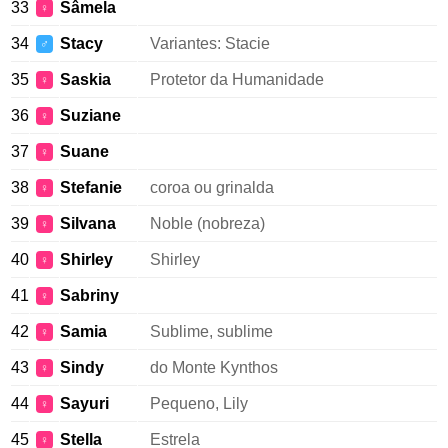
33
Sâmela
♀
34
Stacy
Variantes: Stacie
♂
35
Saskia
Protetor da Humanidade
♀
36
Suziane
♀
37
Suane
♀
38
Stefanie
coroa ou grinalda
♀
39
Silvana
Noble (nobreza)
♀
40
Shirley
Shirley
♀
41
Sabriny
♀
42
Samia
Sublime, sublime
♀
43
Sindy
do Monte Kynthos
♀
44
Sayuri
Pequeno, Lily
♀
45
Stella
Estrela
♀