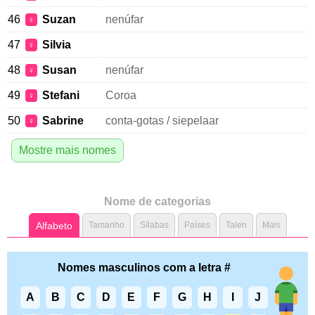
46
Suzan
nenúfar
♀
47
Silvia
♀
48
Susan
nenúfar
♀
49
Stefani
Coroa
♀
50
Sabrine
conta-gotas / siepelaar
♀
Mostre mais nomes
Nome de categorias
Alfabeto
Tamanho
Sílabas
Países
Talen
Mais
Nomes masculinos com a letra #
A
B
C
D
E
F
G
H
I
J