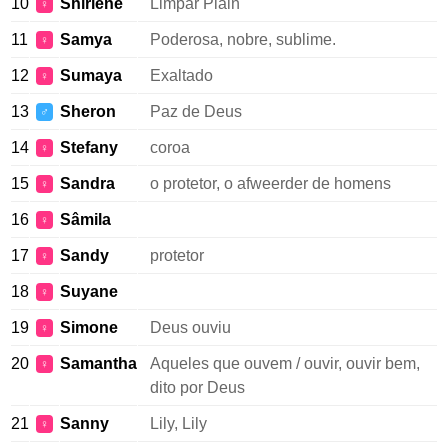
10
Shirlene
Limpar Plain
♀
11
Samya
Poderosa, nobre, sublime.
♀
12
Sumaya
Exaltado
♀
13
Sheron
Paz de Deus
♂
14
Stefany
coroa
♀
15
Sandra
o protetor, o afweerder de homens
♀
16
Sâmila
♀
17
Sandy
protetor
♀
18
Suyane
♀
19
Simone
Deus ouviu
♀
20
Samantha
Aqueles que ouvem / ouvir, ouvir bem,
♀
dito por Deus
21
Sanny
Lily, Lily
♀