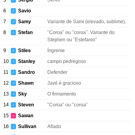
♂
6
Savio
♂
7
Samy
Variante de Sami (elevado, sublime).
♂
8
Stefan
"Coroa" ou "coroa". Variante do
♂
Stephen ou "Estefanio"
9
Stiles
Íngreme
♂
10
Stanley
campo pedregoso
♂
11
Sandro
Defender
♂
12
Shawn
Javé é gracioso
♂
13
Sky
O firmamento
♂
14
Steven
"Coroa" ou "coroa"
♂
15
Sawan
♀
16
Sullivan
Afiado
♂