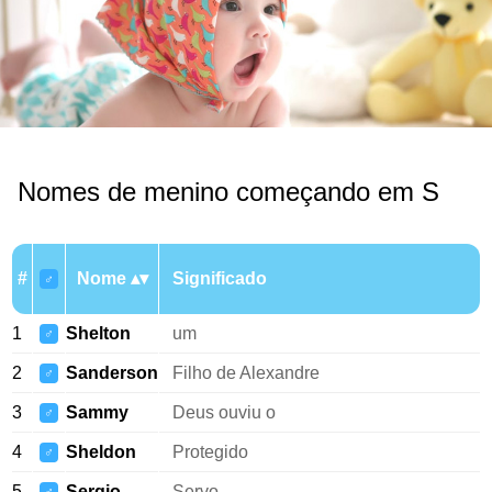
Nomes de menino começando em S
#
Nome
Significado
♂
1
Shelton
um
♂
2
Sanderson
Filho de Alexandre
♂
3
Sammy
Deus ouviu o
♂
4
Sheldon
Protegido
♂
5
Sergio
Servo