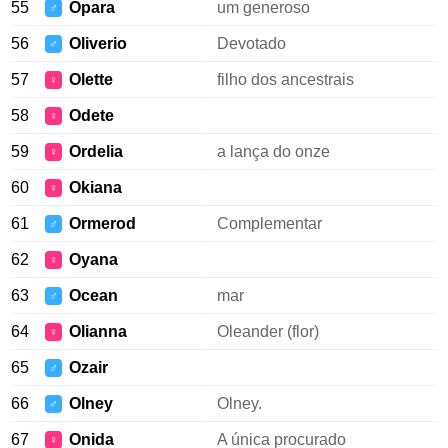
55
Opara
um generoso
♂
56
Oliverio
Devotado
♂
57
Olette
filho dos ancestrais
♀
58
Odete
♀
59
Ordelia
a lança do onze
♀
60
Okiana
♀
61
Ormerod
Complementar
♂
62
Oyana
♀
63
Ocean
mar
♂
64
Olianna
Oleander (flor)
♀
65
Ozair
♂
66
Olney
Olney.
♂
67
Onida
A única procurado
♀