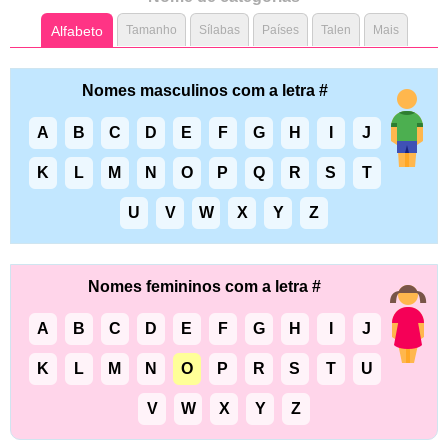
Alfabeto
Tamanho
Sílabas
Países
Talen
Mais
Nomes masculinos com a letra #
A
B
C
D
E
F
G
H
I
J
K
L
M
N
O
P
Q
R
S
T
U
V
W
X
Y
Z
Nomes femininos com a letra #
A
B
C
D
E
F
G
H
I
J
K
L
M
N
O
P
R
S
T
U
V
W
X
Y
Z