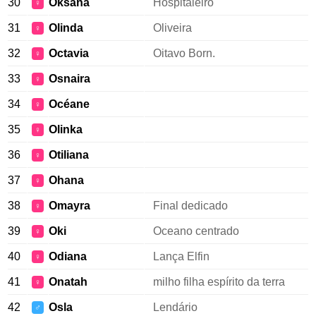
30
Oksana
Hospitaleiro
♀
31
Olinda
Oliveira
♀
32
Octavia
Oitavo Born.
♀
33
Osnaira
♀
34
Océane
♀
35
Olinka
♀
36
Otiliana
♀
37
Ohana
♀
38
Omayra
Final dedicado
♀
39
Oki
Oceano centrado
♀
40
Odiana
Lança Elfin
♀
41
Onatah
milho filha espírito da terra
♀
42
Osla
Lendário
♂