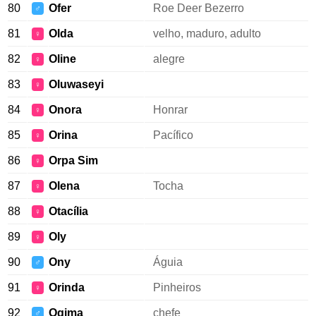
80
Ofer
Roe Deer Bezerro
♂
81
Olda
velho, maduro, adulto
♀
82
Oline
alegre
♀
83
Oluwaseyi
♀
84
Onora
Honrar
♀
85
Orina
Pacífico
♀
86
Orpa Sim
♀
87
Olena
Tocha
♀
88
Otacília
♀
89
Oly
♀
90
Ony
Águia
♂
91
Orinda
Pinheiros
♀
92
Ogima
chefe
♂