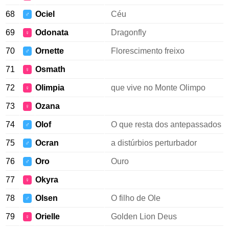
68
Ociel
Céu
♂
69
Odonata
Dragonfly
♀
70
Ornette
Florescimento freixo
♂
71
Osmath
♀
72
Olimpia
que vive no Monte Olimpo
♀
73
Ozana
♀
74
Olof
O que resta dos antepassados
♂
75
Ocran
a distúrbios perturbador
♂
76
Oro
Ouro
♂
77
Okyra
♀
78
Olsen
O filho de Ole
♂
79
Orielle
Golden Lion Deus
♀