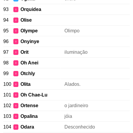
93
Orquidea
♀
94
Olise
♀
95
Olympe
Olimpo
♀
96
Onyinye
♀
97
Orit
iluminação
♀
98
Oh Anei
♀
99
Otchly
♀
100
Olita
Alados.
♀
101
Oh Chae-Lu
♀
102
Ortense
o jardineiro
♀
103
Opalina
jóia
♀
104
Odara
Desconhecido
♀