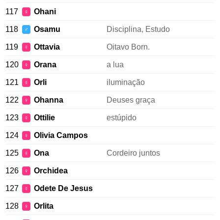
117
Ohani
♀
118
Osamu
Disciplina, Estudo
♂
119
Ottavia
Oitavo Born.
♀
120
Orana
a lua
♀
121
Orli
iluminação
♀
122
Ohanna
Deuses graça
♀
123
Ottilie
estúpido
♀
124
Olivia Campos
♀
125
Ona
Cordeiro juntos
♀
126
Orchidea
♀
127
Odete De Jesus
♀
128
Orlita
♀