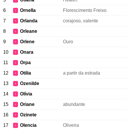
♀
6
Ornella
Florescimento Freixo
♀
7
Orlanda
corajoso, valente
♀
8
Orleane
♀
9
Orlene
Ouro
♀
10
Onara
♀
11
Orpa
♀
12
Otilia
a partir da estrada
♀
13
Ozenilde
♀
14
Olívia
♀
15
Oriane
abundante
♀
16
Ozinete
♀
17
Olencia
Oliveira
♀