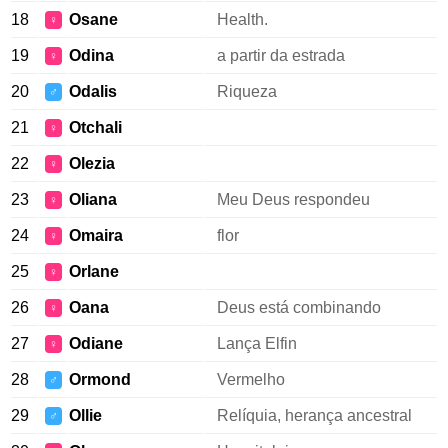
18
Osane
Health.
♀
19
Odina
a partir da estrada
♀
20
Odalis
Riqueza
♂
21
Otchali
♀
22
Olezia
♀
23
Oliana
Meu Deus respondeu
♀
24
Omaira
flor
♀
25
Orlane
♀
26
Oana
Deus está combinando
♀
27
Odiane
Lança Elfin
♀
28
Ormond
Vermelho
♂
29
Ollie
Relíquia, herança ancestral
♂