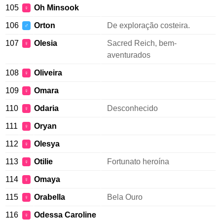
105
Oh Minsook
♀
106
Orton
De exploração costeira.
♂
107
Olesia
Sacred Reich, bem-
♀
aventurados
108
Oliveira
♀
109
Omara
♀
110
Odaria
Desconhecido
♀
111
Oryan
♀
112
Olesya
♀
113
Otilie
Fortunato heroína
♀
114
Omaya
♀
115
Orabella
Bela Ouro
♀
116
Odessa Caroline
♀