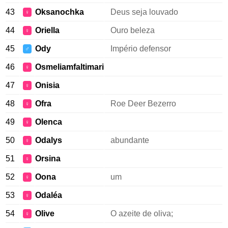
43
Oksanochka
Deus seja louvado
♀
44
Oriella
Ouro beleza
♀
45
Ody
Império defensor
♂
46
Osmeliamfaltimari
♀
47
Onisia
♀
48
Ofra
Roe Deer Bezerro
♀
49
Olenca
♀
50
Odalys
abundante
♀
51
Orsina
♀
52
Oona
um
♀
53
Odaléa
♀
54
Olive
O azeite de oliva;
♀