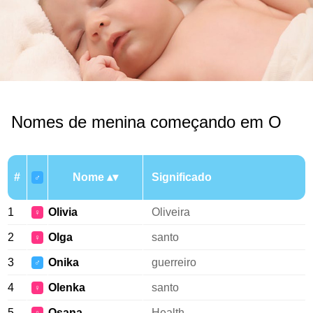
Nomes de menina começando em O
#
Nome
Significado
♂
1
Olivia
Oliveira
♀
2
Olga
santo
♀
3
Onika
guerreiro
♂
4
Olenka
santo
♀
5
Osana
Health.