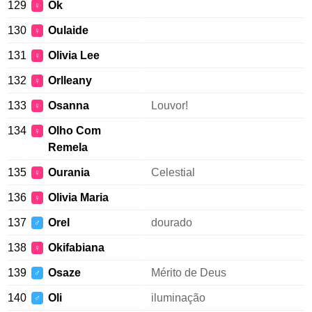
129
Ok
♀
130
Oulaide
♀
131
Olivia Lee
♀
132
Orlleany
♀
133
Osanna
Louvor!
♀
134
Olho Com
♀
Remela
135
Ourania
Celestial
♀
136
Olivia Maria
♀
137
Orel
dourado
♂
138
Okifabiana
♀
139
Osaze
Mérito de Deus
♂
140
Oli
iluminação
♂