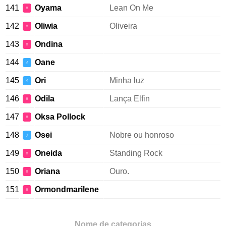
141
Oyama
Lean On Me
♀
142
Oliwia
Oliveira
♀
143
Ondina
♀
144
Oane
♂
145
Ori
Minha luz
♂
146
Odila
Lança Elfin
♀
147
Oksa Pollock
♀
148
Osei
Nobre ou honroso
♂
149
Oneida
Standing Rock
♀
150
Oriana
Ouro.
♀
151
Ormondmarilene
♀
Nome de categorias