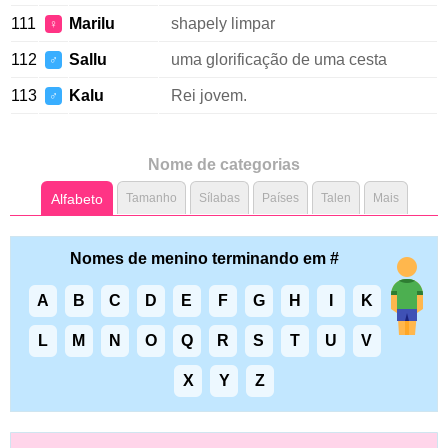
111
Marilu
shapely limpar
♀
112
Sallu
uma glorificação de uma cesta
♂
113
Kalu
Rei jovem.
♂
Nome de categorias
Alfabeto
Tamanho
Sílabas
Países
Talen
Mais
Nomes de menino terminando em #
A
B
C
D
E
F
G
H
I
K
L
M
N
O
Q
R
S
T
U
V
X
Y
Z