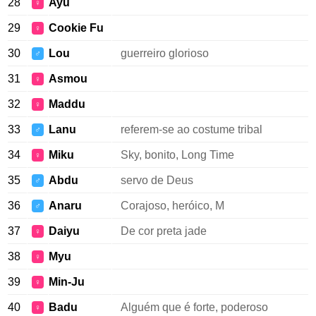
28
Ayu
♀
29
Cookie Fu
♀
30
Lou
guerreiro glorioso
♂
31
Asmou
♀
32
Maddu
♀
33
Lanu
referem-se ao costume tribal
♂
34
Miku
Sky, bonito, Long Time
♀
35
Abdu
servo de Deus
♂
36
Anaru
Corajoso, heróico, M
♂
37
Daiyu
De cor preta jade
♀
38
Myu
♀
39
Min-Ju
♀
40
Badu
Alguém que é forte, poderoso
♀