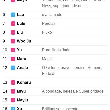
♀
Ness, superioridade noite,
6
Lau
o aclamado
♂
7
Lulu
Pérolas
♀
8
Liu
Fluxo
♀
9
Woo Ju
♀
10
Yu
Pure, linda Jade
♀
11
Maru
Macio
♀
12
Analu
O / e forte, bravo, heróico, Homem,
♂
Forte &
13
Koharu
♀
14
Miyu
A bondade, beleza e Superioridade
♀
15
Maylu
♀
16
Xu
Brilliant sol nascente
♂