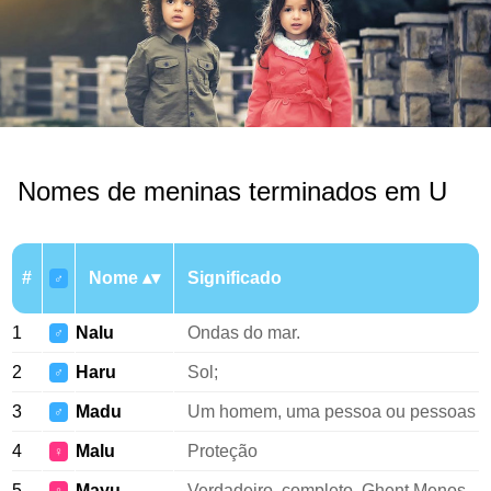
Nomes de meninas terminados em U
#
Nome
Significado
♂
1
Nalu
Ondas do mar.
♂
2
Haru
Sol;
♂
3
Madu
Um homem, uma pessoa ou pessoas
♂
4
Malu
Proteção
♀
5
Mayu
Verdadeiro, completo, Ghent Menos