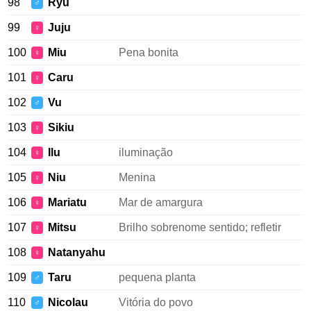
98
Ryu
♂
99
Juju
♀
100
Miu
Pena bonita
♀
101
Caru
♀
102
Vu
♂
103
Sikiu
♀
104
Ilu
iluminação
♀
105
Niu
Menina
♀
106
Mariatu
Mar de amargura
♀
107
Mitsu
Brilho sobrenome sentido; refletir
♀
108
Natanyahu
♀
109
Taru
pequena planta
♂
110
Nicolau
Vitória do povo
♂