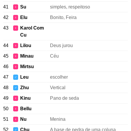
41
Su
simples, respeitoso
♀
42
Elu
Bonito, Feira
♀
43
Karol Com
♀
Cu
44
Lilou
Deus jurou
♀
45
Minau
Céu
♀
46
Mirtsu
♀
47
Leu
escolher
♂
48
Zhu
Vertical
♂
49
Kinu
Pano de seda
♀
50
Bellu
♀
51
Nu
Menina
♀
52
Chu
A base de pedra de uma coluna
♂