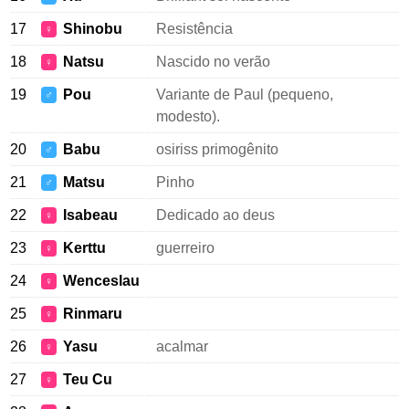
17
Shinobu
Resistência
♀
18
Natsu
Nascido no verão
♀
19
Pou
Variante de Paul (pequeno,
♂
modesto).
20
Babu
osiriss primogênito
♂
21
Matsu
Pinho
♂
22
Isabeau
Dedicado ao deus
♀
23
Kerttu
guerreiro
♀
24
Wenceslau
♀
25
Rinmaru
♀
26
Yasu
acalmar
♀
27
Teu Cu
♀