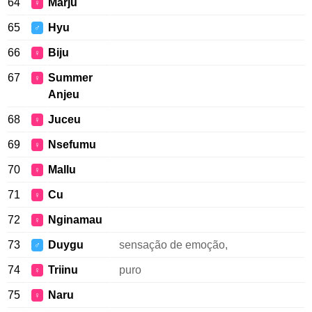
64
Marju
♀
65
Hyu
♂
66
Biju
♀
67
Summer
♀
Anjeu
68
Juceu
♀
69
Nsefumu
♀
70
Mallu
♀
71
Cu
♀
72
Nginamau
♀
73
Duygu
sensação de emoção,
♂
74
Triinu
puro
♀
75
Naru
♀