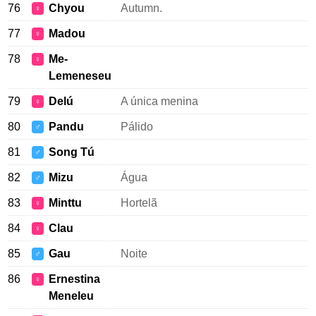
76
Chyou
Autumn.
♀
77
Madou
♀
78
Me-
♀
Lemeneseu
79
Delú
A única menina
♀
80
Pandu
Pálido
♂
81
Song Tú
♂
82
Mizu
Água
♂
83
Minttu
Hortelã
♀
84
Clau
♀
85
Gau
Noite
♂
86
Ernestina
♀
Meneleu