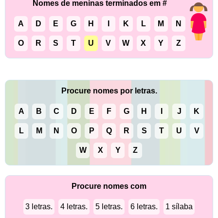
Nomes de meninas terminados em #
A
D
E
G
H
I
K
L
M
N
O
R
S
T
U
V
W
X
Y
Z
Procure nomes por letras.
A
B
C
D
E
F
G
H
I
J
K
L
M
N
O
P
Q
R
S
T
U
V
W
X
Y
Z
Procure nomes com
3 letras.
4 letras.
5 letras.
6 letras.
1 sílaba