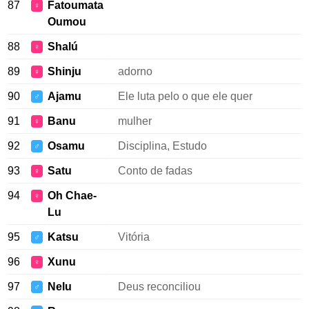
87
Fatoumata
♀
Oumou
88
Shalú
♀
89
Shinju
adorno
♀
90
Ajamu
Ele luta pelo o que ele quer
♂
91
Banu
mulher
♀
92
Osamu
Disciplina, Estudo
♂
93
Satu
Conto de fadas
♀
94
Oh Chae-
♀
Lu
95
Katsu
Vitória
♂
96
Xunu
♀
97
Nelu
Deus reconciliou
♂