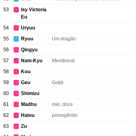
53
Isy Victoria
♀
Eu
54
Uryuu
♀
55
Ryuu
Um dragão
♂
56
Qingyu
♀
57
Nam-Kyu
Meridional
♀
58
Kou
♀
59
Geu
Gotjé
♀
60
Shimizu
♀
61
Madhu
mel, doce
♀
62
Hatsu
primogênito
♀
63
Zu
♀