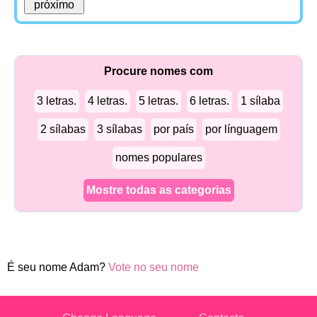
Procure nomes com
3 letras.
4 letras.
5 letras.
6 letras.
1 sílaba
2 sílabas
3 sílabas
por país
por línguagem
nomes populares
Mostre todas as categorias
É seu nome Adam?
Vote no seu nome