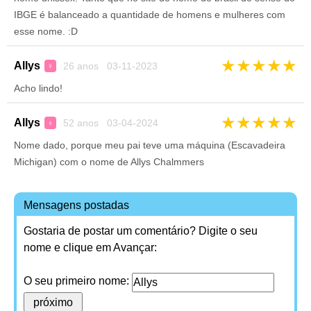
IBGE é balanceado a quantidade de homens e mulheres com
esse nome. :D
★
★
★
★
★
Allys
26 anos 03-11-2023
♀
Acho lindo!
★
★
★
★
★
Allys
52 anos 03-04-2024
♀
Nome dado, porque meu pai teve uma máquina (Escavadeira
Michigan) com o nome de Allys Chalmmers
Mensagens postadas
Gostaria de postar um comentário? Digite o seu
nome e clique em Avançar:
O seu primeiro nome: