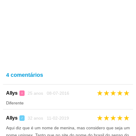
4 comentários
★
★
★
★
★
Allys
25 anos 08-07-2016
♀
Diferente
★
★
★
★
★
Allys
32 anos 11-02-2019
♂
Aqui diz que é um nome de menina, mas considero que seja um
nome unissex. Tanto que no site do nome do brasil do senso do