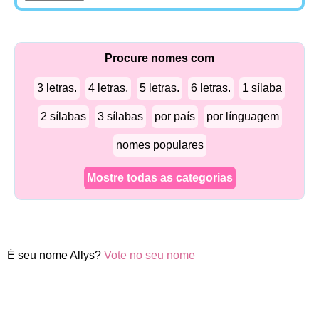
Procure nomes com
3 letras.
4 letras.
5 letras.
6 letras.
1 sílaba
2 sílabas
3 sílabas
por país
por línguagem
nomes populares
Mostre todas as categorias
É seu nome Allys?
Vote no seu nome