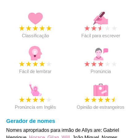
★
★
★
★
★
★
★
★
★
★
Classificação
Fácil para escrever
★
★
★
★
★
★
★
★
★
★
Fácil de lembrar
Pronúncia
★
★
★
★
★
★
★
★
★
★
Pronúncia em Inglês
Opinião de estrangeiros
Gerador de nomes
Nomes apropriados para irmão de Allys are: Gabriel
Henrique,
Horace
,
Gilan
,
Will
, João Miguel. Nomes