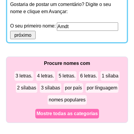
Gostaria de postar um comentário? Digite o seu
nome e clique em Avançar:
O seu primeiro nome:
Procure nomes com
3 letras.
4 letras.
5 letras.
6 letras.
1 sílaba
2 sílabas
3 sílabas
por país
por línguagem
nomes populares
Mostre todas as categorias