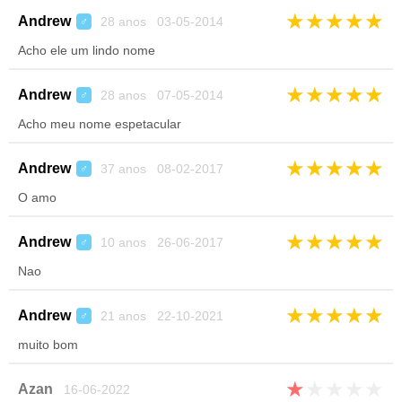
★
★
★
★
★
Andrew
28 anos 03-05-2014
♂
Acho ele um lindo nome
★
★
★
★
★
Andrew
28 anos 07-05-2014
♂
Acho meu nome espetacular
★
★
★
★
★
Andrew
37 anos 08-02-2017
♂
O amo
★
★
★
★
★
Andrew
10 anos 26-06-2017
♂
Nao
★
★
★
★
★
Andrew
21 anos 22-10-2021
♂
muito bom
★
★
★
★
★
Azan
16-06-2022