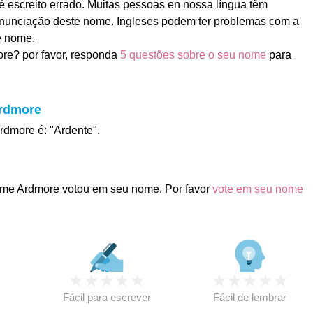
 escreito errado. Muitas pessoas en nossa língua têm
nunciação deste nome. Ingleses podem ter problemas com a
e nome.
re? por favor, responda
5 questões sobre o seu nome
para
Ardmore
rdmore é: "Ardente".
me Ardmore votou em seu nome. Por favor
vote em seu nome
★
★
★
★
★
★
★
★
★
★
★
Fácil para escrever
Fácil de lembrar