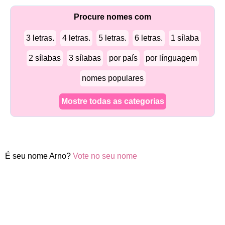
Procure nomes com
3 letras.
4 letras.
5 letras.
6 letras.
1 sílaba
2 sílabas
3 sílabas
por país
por línguagem
nomes populares
Mostre todas as categorias
É seu nome Arno?
Vote no seu nome