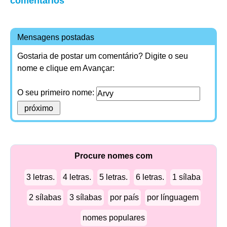
comentários
Mensagens postadas
Gostaria de postar um comentário? Digite o seu
nome e clique em Avançar:
O seu primeiro nome:
Procure nomes com
3 letras.
4 letras.
5 letras.
6 letras.
1 sílaba
2 sílabas
3 sílabas
por país
por línguagem
nomes populares