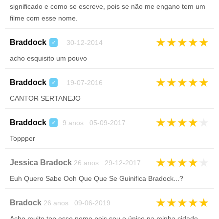
significado e como se escreve, pois se não me engano tem um
filme com esse nome.
★
★
★
★
★
Braddock
30-12-2014
♂
acho esquisito um pouvo
★
★
★
★
★
Braddock
19-07-2016
♂
CANTOR SERTANEJO
★
★
★
★
★
Braddock
9 anos 05-09-2017
♂
Toppper
★
★
★
★
★
Jessica Bradock
26 anos 29-12-2017
Euh Quero Sabe Ooh Que Que Se Guinifica Bradock...?
★
★
★
★
★
Bradock
26 anos 09-06-2019
Acho muito top esse nome pois sou o único na minha cidade