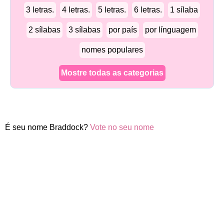
3 letras.
4 letras.
5 letras.
6 letras.
1 sílaba
2 sílabas
3 sílabas
por país
por línguagem
nomes populares
Mostre todas as categorias
É seu nome Braddock?
Vote no seu nome