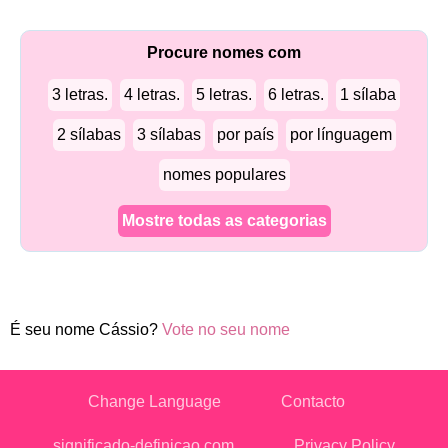
Procure nomes com
3 letras.
4 letras.
5 letras.
6 letras.
1 sílaba
2 sílabas
3 sílabas
por país
por línguagem
nomes populares
Mostre todas as categorias
É seu nome Cássio?
Vote no seu nome
Change Language
Contacto
significado-definicao.com
Privacy Policy