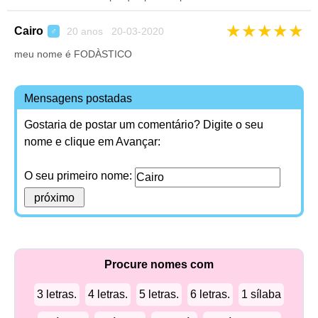
★
★
★
★
★
Cairo
20 anos 20-03-2020
♂
meu nome é FODÀSTICO
Mensagens postadas
Gostaria de postar um comentário? Digite o seu
nome e clique em Avançar:
O seu primeiro nome:
Procure nomes com
3 letras.
4 letras.
5 letras.
6 letras.
1 sílaba