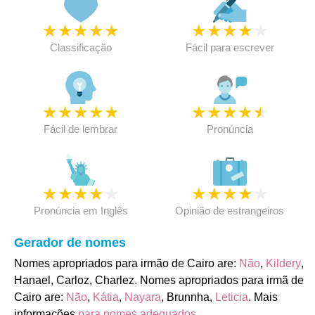
★
★
★
★
★
★
★
★
★
★
Classificação
Fácil para escrever
★
★
★
★
★
★
★
★
★
★
Fácil de lembrar
Pronúncia
★
★
★
★
★
★
★
★
★
★
Pronúncia em Inglês
Opinião de estrangeiros
Gerador de nomes
Nomes apropriados para irmão de Cairo are:
Não
,
Kildery
,
Hanael, Carloz, Charlez. Nomes apropriados para irmã de
Cairo are:
Não
,
Kátia
,
Nayara
, Brunnha,
Leticia
. Mais
informações
para nomes adequados
.