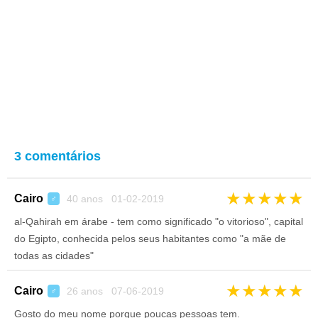
3 comentários
★
★
★
★
★
Cairo
40 anos 01-02-2019
♂
al-Qahirah em árabe - tem como significado "o vitorioso", capital
do Egipto, conhecida pelos seus habitantes como "a mãe de
todas as cidades"
★
★
★
★
★
Cairo
26 anos 07-06-2019
♂
Gosto do meu nome porque poucas pessoas tem.