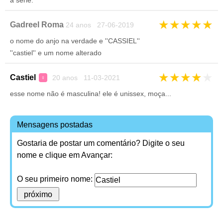
a série.
★
★
★
★
★
Gadreel Roma
24 anos 27-06-2019
o nome do anjo na verdade e ''CASSIEL''
''castiel'' e um nome alterado
★
★
★
★
★
Castiel
20 anos 11-03-2021
♀
esse nome não é masculina! ele é unissex, moça...
Mensagens postadas
Gostaria de postar um comentário? Digite o seu
nome e clique em Avançar:
O seu primeiro nome: