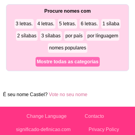
Procure nomes com
3 letras.
4 letras.
5 letras.
6 letras.
1 sílaba
2 sílabas
3 sílabas
por país
por línguagem
nomes populares
Mostre todas as categorias
É seu nome Castiel?
Vote no seu nome
Change Language
Contacto
significado-definicao.com
Privacy Policy