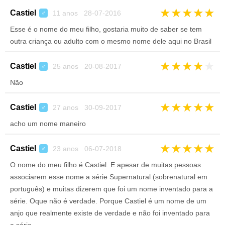
★
★
★
★
★
Castiel
11 anos 28-07-2016
♂
Esse é o nome do meu filho, gostaria muito de saber se tem
outra criança ou adulto com o mesmo nome dele aqui no Brasil
★
★
★
★
★
Castiel
25 anos 20-08-2017
♂
Não
★
★
★
★
★
Castiel
27 anos 30-09-2017
♂
acho um nome maneiro
★
★
★
★
★
Castiel
23 anos 06-07-2018
♂
O nome do meu filho é Castiel. E apesar de muitas pessoas
associarem esse nome a série Supernatural (sobrenatural em
português) e muitas dizerem que foi um nome inventado para a
série. Oque não é verdade. Porque Castiel é um nome de um
anjo que realmente existe de verdade e não foi inventado para