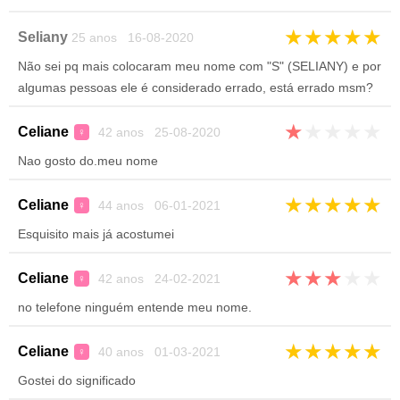
★
★
★
★
★
Seliany
25 anos 16-08-2020
Não sei pq mais colocaram meu nome com "S" (SELIANY) e por
algumas pessoas ele é considerado errado, está errado msm?
★
★
★
★
★
Celiane
42 anos 25-08-2020
♀
Nao gosto do.meu nome
★
★
★
★
★
Celiane
44 anos 06-01-2021
♀
Esquisito mais já acostumei
★
★
★
★
★
Celiane
42 anos 24-02-2021
♀
no telefone ninguém entende meu nome.
★
★
★
★
★
Celiane
40 anos 01-03-2021
♀
Gostei do significado