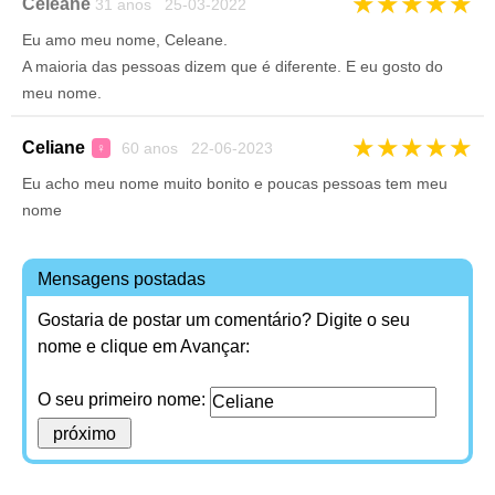
★
★
★
★
★
Celeane
31 anos 25-03-2022
Eu amo meu nome, Celeane.
A maioria das pessoas dizem que é diferente. E eu gosto do
meu nome.
★
★
★
★
★
Celiane
60 anos 22-06-2023
♀
Eu acho meu nome muito bonito e poucas pessoas tem meu
nome
Mensagens postadas
Gostaria de postar um comentário? Digite o seu
nome e clique em Avançar:
O seu primeiro nome: