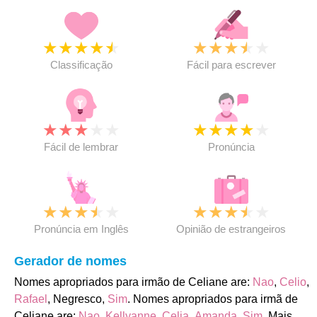
★
★
★
★
★
★
★
★
★
★
Classificação
Fácil para escrever
★
★
★
★
★
★
★
★
★
★
Fácil de lembrar
Pronúncia
★
★
★
★
★
★
★
★
★
★
Pronúncia em Inglês
Opinião de estrangeiros
Gerador de nomes
Nomes apropriados para irmão de Celiane are:
Nao
,
Celio
,
Rafael
, Negresco,
Sim
. Nomes apropriados para irmã de
Celiane are:
Nao
,
Kellyanne
,
Celia
,
Amanda
,
Sim
. Mais