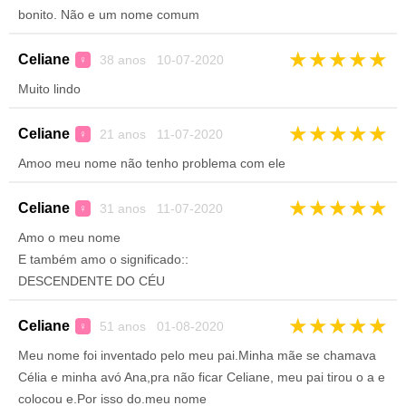
bonito. Não e um nome comum
★
★
★
★
★
Celiane
38 anos 10-07-2020
♀
Muito lindo
★
★
★
★
★
Celiane
21 anos 11-07-2020
♀
Amoo meu nome não tenho problema com ele
★
★
★
★
★
Celiane
31 anos 11-07-2020
♀
Amo o meu nome
E também amo o significado::
DESCENDENTE DO CÉU
★
★
★
★
★
Celiane
51 anos 01-08-2020
♀
Meu nome foi inventado pelo meu pai.Minha mãe se chamava
Célia e minha avó Ana,pra não ficar Celiane, meu pai tirou o a e
colocou e.Por isso do.meu nome