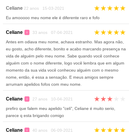
★
★
★
★
★
Celiane
22 anos 15-03-2021
Eu amooooo meu nome ele é diferente raro e fofo
★
★
★
★
★
Celiane
33 anos 07-04-2021
♀
Antes em odiava meu nome, achava estranho. Mas agora não,
eu gosto, acho diferente, bonito e acabo marcando presença na
vida de alguém pelo meu nome. Sabe quando você conhece
alguém com o nome diferente, logo você lembra que em algum
momento da sua vida você conheceu alguém com o mesmo
nome, então, é essa a sensação. E meus amigos sempre
arrumam apelidos fofos com meu nome.
★
★
★
★
★
Celiane
27 anos 10-04-2021
♀
prefiro que falem meu apelido "celi", Celiane é muito serio,
parece q esta brigando comigo
★
★
★
★
★
Celiane
40 anos 06-09-2021
♀