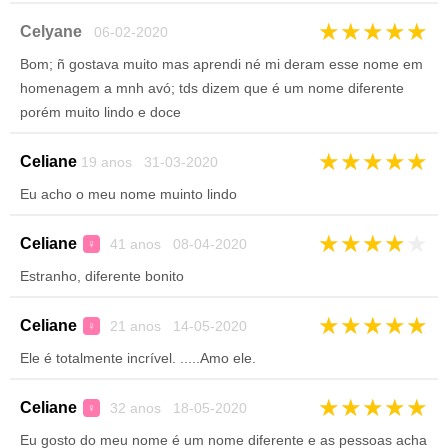
★
★
★
★
★
Celyane
06-02-2020
Bom; ñ gostava muito mas aprendi né mi deram esse nome em
homenagem a mnh avó; tds dizem que é um nome diferente
porém muito lindo e doce
★
★
★
★
★
Celiane
19 anos 31-03-2020
Eu acho o meu nome muinto lindo
★
★
★
★
★
Celiane
41 anos 08-04-2020
♀
Estranho, diferente bonito
★
★
★
★
★
Celiane
21 anos 14-05-2020
♀
Ele é totalmente incrível. .....Amo ele.
★
★
★
★
★
Celiane
32 anos 18-05-2020
♀
Eu gosto do meu nome é um nome diferente e as pessoas acha