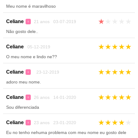
Meu nome é maravilhoso
★
★
★
★
★
Celiane
21 anos 03-07-2019
♀
Não gosto dele..
★
★
★
★
★
Celiane
05-12-2019
O meu nome e lindo ne??
★
★
★
★
★
Celiane
23-12-2019
♀
adoro meu nome.
★
★
★
★
★
Celiane
26 anos 14-01-2020
♀
Sou diferenciada
★
★
★
★
★
Celiane
23 anos 23-01-2020
♀
Eu no tenho nehuma problema com meu nome eu gosto dele