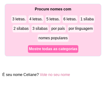
Procure nomes com
3 letras.
4 letras.
5 letras.
6 letras.
1 sílaba
2 sílabas
3 sílabas
por país
por línguagem
nomes populares
Mostre todas as categorias
É seu nome Celiane?
Vote no seu nome