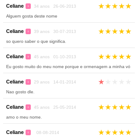
★
★
★
★
★
Celiane
34 anos 26-06-2013
♀
Alguem gosta deste nome
★
★
★
★
★
Celiane
39 anos 30-07-2013
♀
so quero saber o que significa.
★
★
★
★
★
Celiane
45 anos 01-10-2013
♀
Eu gosto muito do meu nome porque e ormenagem a minha vó
★
★
★
★
★
Celiane
29 anos 14-01-2014
♀
Nao gosto dle.
★
★
★
★
★
Celiane
45 anos 25-05-2014
♀
amo o meu nome.
★
★
★
★
★
Celiane
08-08-2014
♀