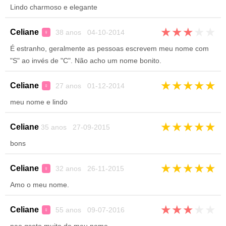
Lindo charmoso e elegante
★
★
★
★
★
Celiane
38 anos 04-10-2014
♀
É estranho, geralmente as pessoas escrevem meu nome com
"S" ao invés de "C". Não acho um nome bonito.
★
★
★
★
★
Celiane
27 anos 01-12-2014
♀
meu nome e lindo
★
★
★
★
★
Celiane
35 anos 27-09-2015
bons
★
★
★
★
★
Celiane
32 anos 26-11-2015
♀
Amo o meu nome.
★
★
★
★
★
Celiane
55 anos 09-07-2016
♀