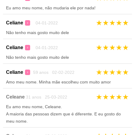
Eu amo meu nome, não mudaria ele por nada!
★
★
★
★
★
Celiane
04-01-2022
♀
Não tenho mais gosto muito dele
★
★
★
★
★
Celiane
04-01-2022
♀
Não tenho mais gosto muito dele
★
★
★
★
★
Celiane
59 anos 02-02-2022
♀
Amo meu nome. Minha mãe escolheu com muito amor
★
★
★
★
★
Celeane
31 anos 25-03-2022
Eu amo meu nome, Celeane.
A maioria das pessoas dizem que é diferente. E eu gosto do
meu nome.