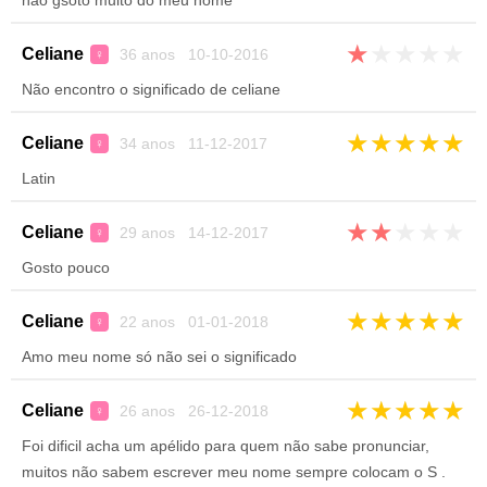
nao gsoto muito do meu nome
★
★
★
★
★
Celiane
36 anos 10-10-2016
♀
Não encontro o significado de celiane
★
★
★
★
★
Celiane
34 anos 11-12-2017
♀
Latin
★
★
★
★
★
Celiane
29 anos 14-12-2017
♀
Gosto pouco
★
★
★
★
★
Celiane
22 anos 01-01-2018
♀
Amo meu nome só não sei o significado
★
★
★
★
★
Celiane
26 anos 26-12-2018
♀
Foi dificil acha um apélido para quem não sabe pronunciar,
muitos não sabem escrever meu nome sempre colocam o S .