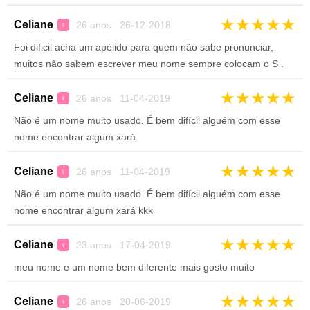
★
★
★
★
★
Celiane
26 anos 26-12-2018
♀
Foi dificil acha um apélido para quem não sabe pronunciar,
muitos não sabem escrever meu nome sempre colocam o S .
★
★
★
★
★
Celiane
26 anos 11-04-2019
♀
Não é um nome muito usado. É bem difícil alguém com esse
nome encontrar algum xará.
★
★
★
★
★
Celiane
26 anos 11-04-2019
♀
Não é um nome muito usado. É bem difícil alguém com esse
nome encontrar algum xará kkk
★
★
★
★
★
Celiane
23 anos 17-04-2019
♀
meu nome e um nome bem diferente mais gosto muito
★
★
★
★
★
Celiane
26 anos 20-06-2019
♀