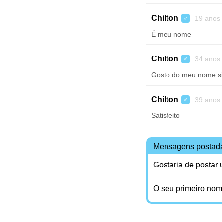
Chilton
19 anos
♂
É meu nome
Chilton
34 anos
♂
Gosto do meu nome sint
Chilton
39 anos
♂
Satisfeito
Mensagens postad
Gostaria de postar
O seu primeiro no