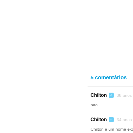
5 comentários
Chilton
38 anos
♂
nao
Chilton
34 anos
♂
Chilton é um nome excl