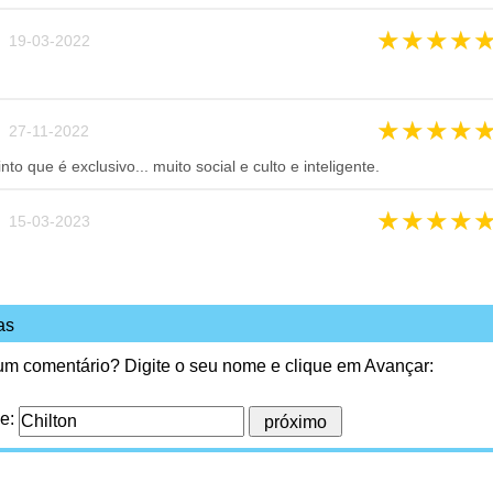
★
★
★
★
 19-03-2022
★
★
★
★
 27-11-2022
o que é exclusivo... muito social e culto e inteligente.
★
★
★
★
 15-03-2023
as
 um comentário? Digite o seu nome e clique em Avançar:
me: