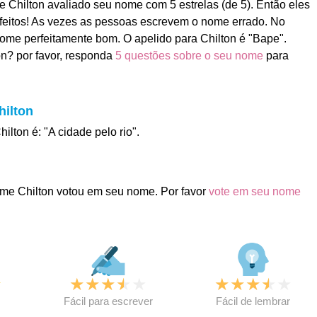
Chilton avaliado seu nome com 5 estrelas (de 5). Então eles
feitos! As vezes as pessoas escrevem o nome errado. No
 nome perfeitamente bom. O apelido para Chilton é "Bape".
n? por favor, responda
5 questões sobre o seu nome
para
hilton
ilton é: "A cidade pelo rio".
me Chilton votou em seu nome. Por favor
vote em seu nome
★
★
★
★
★
★
★
★
★
★
★
Fácil para escrever
Fácil de lembrar