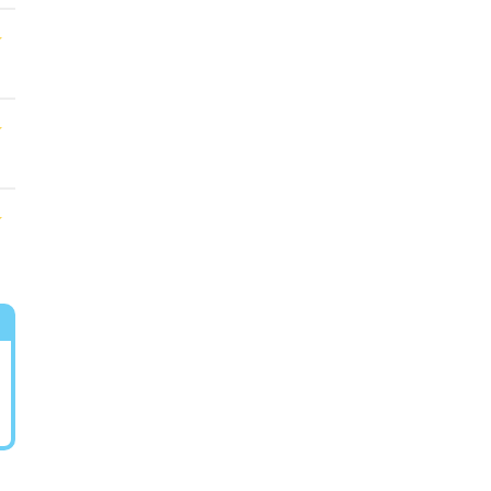
★
★
★