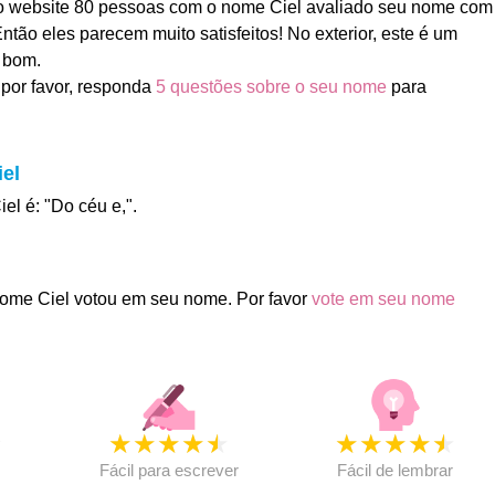
 website 80 pessoas com o nome Ciel avaliado seu nome com
 Então eles parecem muito satisfeitos! No exterior, este é um
 bom.
por favor, responda
5 questões sobre o seu nome
para
iel
iel é: "Do céu e,".
ome Ciel votou em seu nome. Por favor
vote em seu nome
★
★
★
★
★
★
★
★
★
★
★
Fácil para escrever
Fácil de lembrar