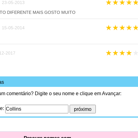
★
★
★
★
 23-05-2013
TO DIFERENTE MAIS GOSTO MUITO
★
★
★
★
 15-05-2014
★
★
★
★
12-2017
as
 um comentário? Digite o seu nome e clique em Avançar:
me: