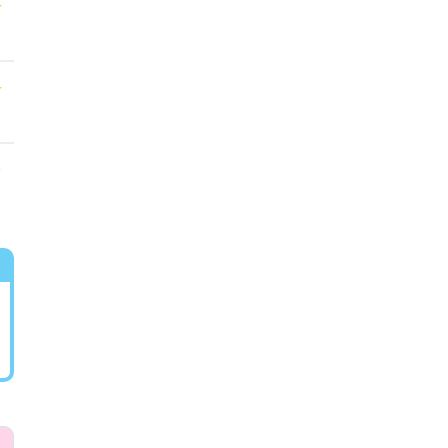
★
★
★