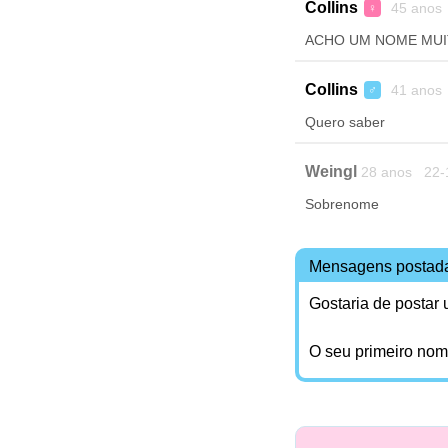
Collins
45 anos
♀
ACHO UM NOME MUI
Collins
41 anos
♂
Quero saber
Weingl
28 anos 22-
Sobrenome
Mensagens postad
Gostaria de postar
O seu primeiro no