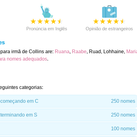
★
★
★
★
★
★
★
★
★
★
★
Pronúncia em Inglês
Opinião de estrangeiros
es
ara irmã de Collins are:
Ruana
,
Raabe
, Ruad, Lohhaine,
Mari
ara nomes adequados
.
eguintes categorias:
 começando em C
250 nomes
terminando em S
250 nomes
100 nomes