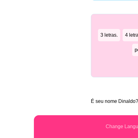
3 letras.
4 letr
p
É seu nome Dinaldo
Change Lang