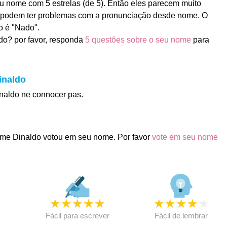
u nome com 5 estrelas (de 5). Então eles parecem muito
es podem ter problemas com a pronunciação desde nome. O
o é "Nado".
do? por favor, responda
5 questões sobre o seu nome
para
inaldo
inaldo ne connocer pas.
me Dinaldo votou em seu nome. Por favor
vote em seu nome
★
★
★
★
★
★
★
★
★
★
★
Fácil para escrever
Fácil de lembrar