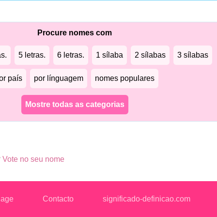
Procure nomes com
as.
5 letras.
6 letras.
1 sílaba
2 sílabas
3 sílabas
or país
por línguagem
nomes populares
Mostre todas as categorias
?
Vote no seu nome
uage
Contacto
significado-definicao.com