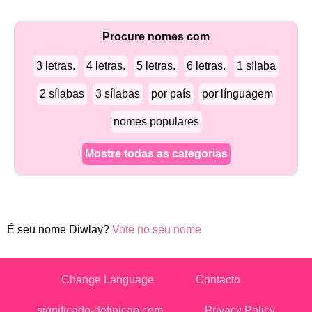
Procure nomes com
3 letras.
4 letras.
5 letras.
6 letras.
1 sílaba
2 sílabas
3 sílabas
por país
por línguagem
nomes populares
Mostre todas as categorias
É seu nome Diwlay?
Vote no seu nome
Change Language
Contacto
significado-definicao.com
Privacy Policy