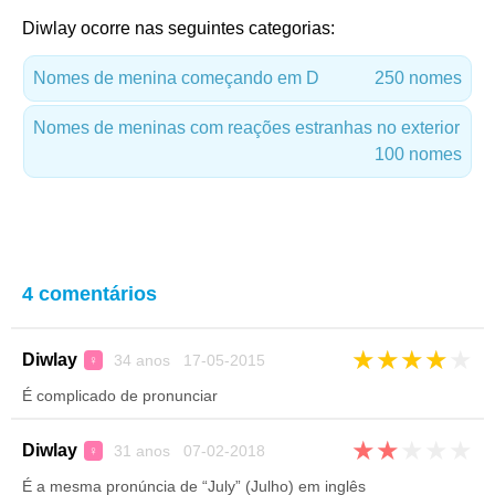
Diwlay ocorre nas seguintes categorias:
Nomes de menina começando em D
250 nomes
Nomes de meninas com reações estranhas no exterior
100 nomes
4 comentários
★
★
★
★
★
Diwlay
34 anos 17-05-2015
♀
É complicado de pronunciar
★
★
★
★
★
Diwlay
31 anos 07-02-2018
♀
É a mesma pronúncia de “July” (Julho) em inglês