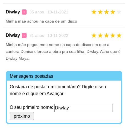
★
★
★
★
★
Diwlay
35 anos 19-11-2021
♀
Minha mãe achou na capa de um disco
★
★
★
★
★
Diwlay
31 anos 10-11-2022
♀
Minha mãe pegou meu nome na capa do disco em que a
cantora Denise oferece a obra pra sua filha, Diwlay. Acho que é
Diwlay Maya.
Mensagens postadas
Gostaria de postar um comentário? Digite o seu
nome e clique em Avançar:
O seu primeiro nome: