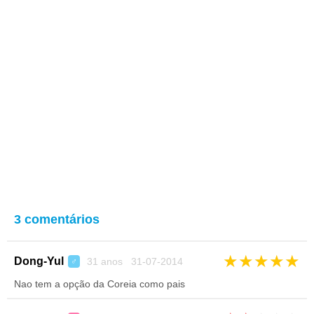
3 comentários
★
★
★
★
★
Dong-Yul
31 anos 31-07-2014
♂
Nao tem a opção da Coreia como pais