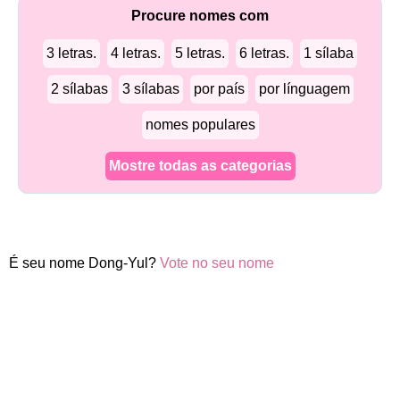
Procure nomes com
3 letras.
4 letras.
5 letras.
6 letras.
1 sílaba
2 sílabas
3 sílabas
por país
por línguagem
nomes populares
Mostre todas as categorias
É seu nome Dong-Yul?
Vote no seu nome