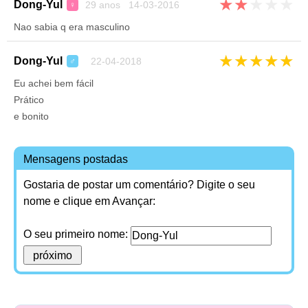
★
★
★
★
★
Dong-Yul
29 anos 14-03-2016
♀
Nao sabia q era masculino
★
★
★
★
★
Dong-Yul
22-04-2018
♂
Eu achei bem fácil
Prático
e bonito
Mensagens postadas
Gostaria de postar um comentário? Digite o seu
nome e clique em Avançar:
O seu primeiro nome: