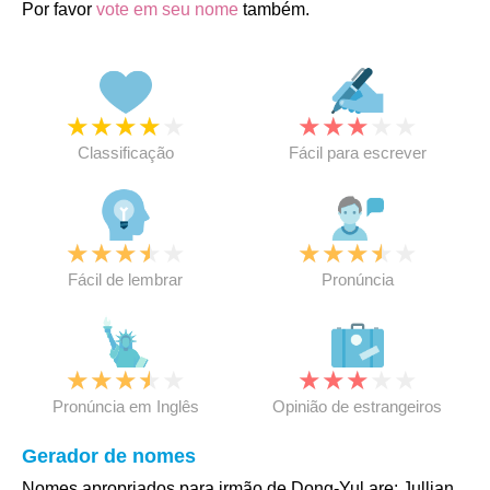
Por favor
vote em seu nome
também.
★
★
★
★
★
★
★
★
★
★
Classificação
Fácil para escrever
★
★
★
★
★
★
★
★
★
★
Fácil de lembrar
Pronúncia
★
★
★
★
★
★
★
★
★
★
Pronúncia em Inglês
Opinião de estrangeiros
Gerador de nomes
Nomes apropriados para irmão de Dong-Yul are: Jullian