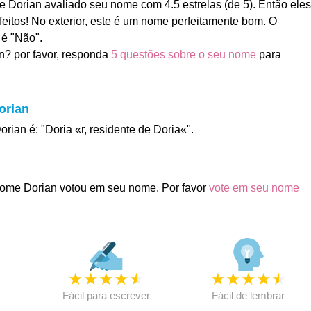
Dorian avaliado seu nome com 4.5 estrelas (de 5). Então eles
feitos! No exterior, este é um nome perfeitamente bom. O
 é "Não".
n? por favor, responda
5 questões sobre o seu nome
para
orian
orian é: "Doria «r, residente de Doria«".
ome Dorian votou em seu nome. Por favor
vote em seu nome
★
★
★
★
★
★
★
★
★
★
★
Fácil para escrever
Fácil de lembrar