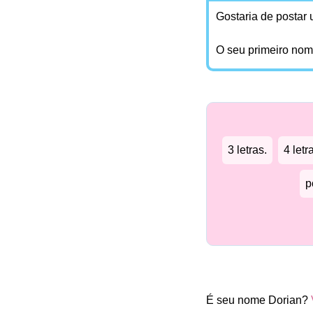
Gostaria de postar
O seu primeiro no
3 letras.
4 letr
p
É seu nome Dorian?