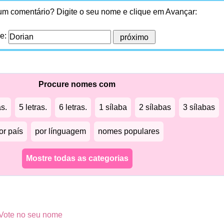
 um comentário? Digite o seu nome e clique em Avançar:
me:
Procure nomes com
as.
5 letras.
6 letras.
1 sílaba
2 sílabas
3 sílabas
or país
por línguagem
nomes populares
Mostre todas as categorias
Vote no seu nome