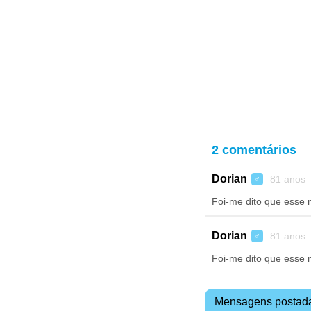
2 comentários
Dorian
81 anos 
♂
Foi-me dito que esse n
Dorian
81 anos 
♂
Foi-me dito que esse n
Mensagens postad