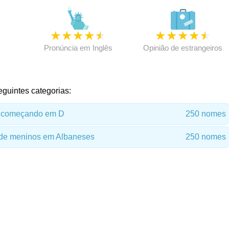
★
★
★
★
★
★
★
★
★
★
★
Pronúncia em Inglês
Opinião de estrangeiros
eguintes categorias:
 começando em D
250 nomes
de meninos em Albaneses
250 nomes