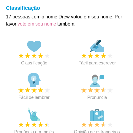
Classificação
17 pessoas com o nome Drew votou em seu nome. Por
favor
vote em seu nome
também.
★
★
★
★
★
★
★
★
★
★
Classificação
Fácil para escrever
★
★
★
★
★
★
★
★
★
★
Fácil de lembrar
Pronúncia
★
★
★
★
★
★
★
★
★
★
Pronúncia em Inglês
Opinião de estrangeiros