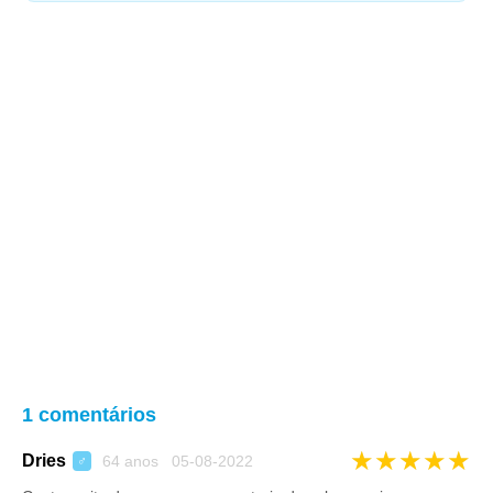
1 comentários
★
★
★
★
★
Dries
64 anos 05-08-2022
♂