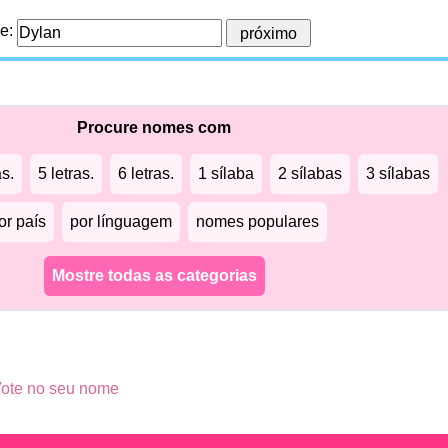
me:
Procure nomes com
as.
5 letras.
6 letras.
1 sílaba
2 sílabas
3 sílabas
or país
por línguagem
nomes populares
Mostre todas as categorias
ote no seu nome