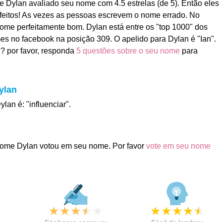
Dylan avaliado seu nome com 4.5 estrelas (de 5). Então eles
feitos! As vezes as pessoas escrevem o nome errado. No
 nome perfeitamente bom. Dylan está entre os "top 1000" dos
s no facebook na posição 309. O apelido para Dylan é "Ian".
? por favor, responda
5 questões sobre o seu nome
para
ylan
lan é: "influenciar".
ome Dylan votou em seu nome. Por favor
vote em seu nome
★
★
★
★
★
★
★
★
★
★
★