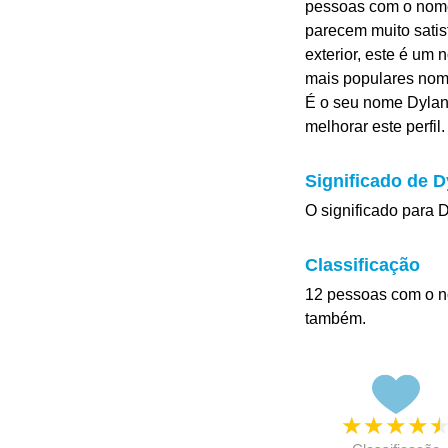
pessoas com o nome 
parecem muito satis
exterior, este é um
mais populares nome
É o seu nome Dylan
melhorar este perfil.
Significado de D
O significado para Dy
Classificação
12 pessoas com o n
também.
★
★
★
★