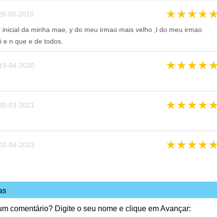
★
★
★
★
8-08-2015
 inicial da minha mae, y do meu irmao mais velho ,l do meu irmao
 e n que e de todos.
★
★
★
★
9-04-2020
★
★
★
★
0-03-2021
★
★
★
★
2-04-2023
as
 um comentário? Digite o seu nome e clique em Avançar: