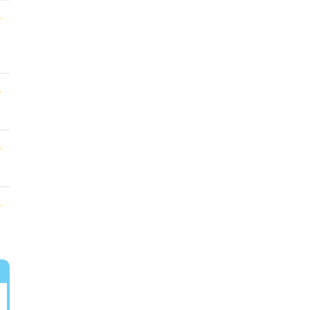
★
★
★
★