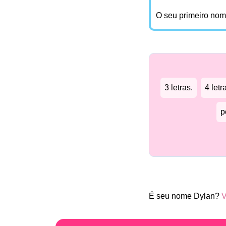
O seu primeiro no
3 letras.
4 letr
p
É seu nome Dylan?
V