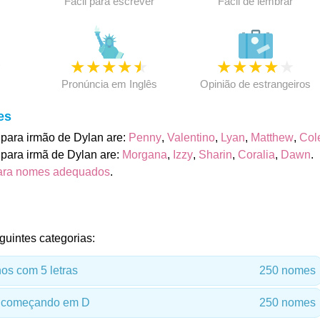
Fácil para escrever
Fácil de lembrar
★
★
★
★
★
★
★
★
★
★
★
Pronúncia em Inglês
Opinião de estrangeiros
es
para irmão de Dylan are:
Penny
,
Valentino
,
Lyan
,
Matthew
,
Col
para irmã de Dylan are:
Morgana
,
Izzy
,
Sharin
,
Coralia
,
Dawn
.
ara nomes adequados
.
guintes categorias:
s com 5 letras
250 nomes
 começando em D
250 nomes