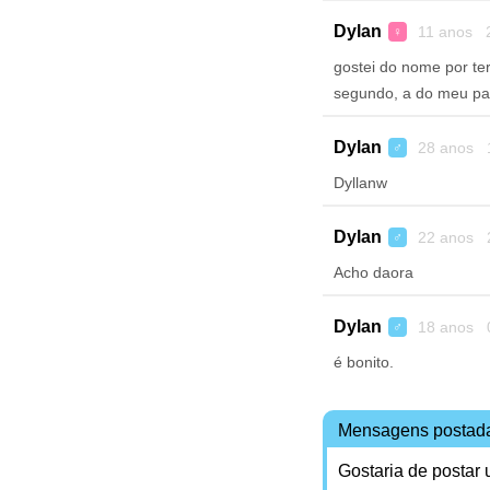
Dylan
11 anos 2
♀
gostei do nome por ter
segundo, a do meu pai
Dylan
28 anos 1
♂
Dyllanw
Dylan
22 anos 2
♂
Acho daora
Dylan
18 anos 0
♂
é bonito.
Mensagens postad
Gostaria de postar