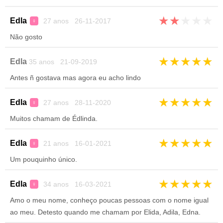
★
★
★
★
★
Edla
27 anos 26-11-2017
♀
Não gosto
★
★
★
★
★
Edla
35 anos 21-09-2019
Antes ñ gostava mas agora eu acho lindo
★
★
★
★
★
Edla
27 anos 28-11-2020
♀
Muitos chamam de Édlinda.
★
★
★
★
★
Edla
21 anos 16-01-2021
♀
Um pouquinho único.
★
★
★
★
★
Edla
34 anos 16-03-2021
♀
Amo o meu nome, conheço poucas pessoas com o nome igual
ao meu. Detesto quando me chamam por Elida, Adila, Edna.