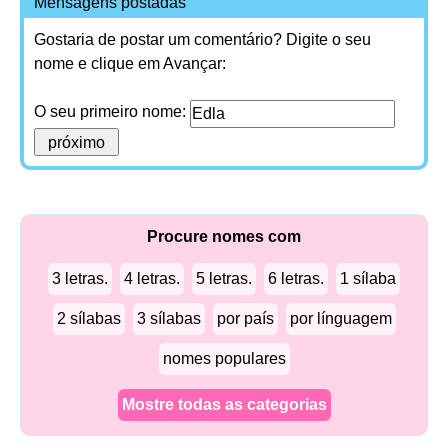
Mensagens postadas
Gostaria de postar um comentário? Digite o seu
nome e clique em Avançar:
O seu primeiro nome:
Procure nomes com
3 letras.
4 letras.
5 letras.
6 letras.
1 sílaba
2 sílabas
3 sílabas
por país
por línguagem
nomes populares
Mostre todas as categorias