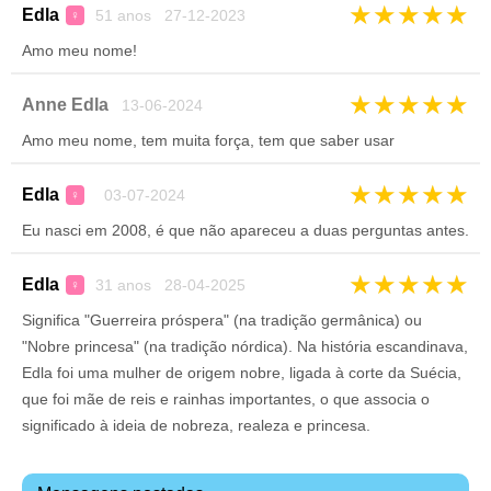
★
★
★
★
★
Edla
51 anos 27-12-2023
♀
Amo meu nome!
★
★
★
★
★
Anne Edla
13-06-2024
Amo meu nome, tem muita força, tem que saber usar
★
★
★
★
★
Edla
03-07-2024
♀
Eu nasci em 2008, é que não apareceu a duas perguntas antes.
★
★
★
★
★
Edla
31 anos 28-04-2025
♀
Significa "Guerreira próspera" (na tradição germânica) ou
"Nobre princesa" (na tradição nórdica). Na história escandinava,
Edla foi uma mulher de origem nobre, ligada à corte da Suécia,
que foi mãe de reis e rainhas importantes, o que associa o
significado à ideia de nobreza, realeza e princesa.