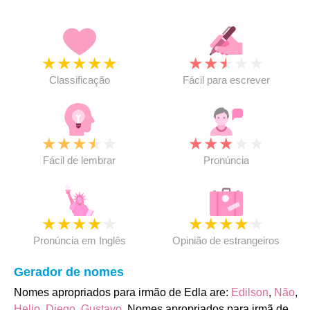
★
★
★
★
★
★
★
★
★
★
Classificação
Fácil para escrever
★
★
★
★
★
★
★
★
★
★
Fácil de lembrar
Pronúncia
★
★
★
★
★
★
★
★
★
★
Pronúncia em Inglês
Opinião de estrangeiros
Gerador de nomes
Nomes apropriados para irmão de Edla are:
Edilson
,
Não
,
Helio
,
Diego
,
Gustavo
. Nomes apropriados para irmã de