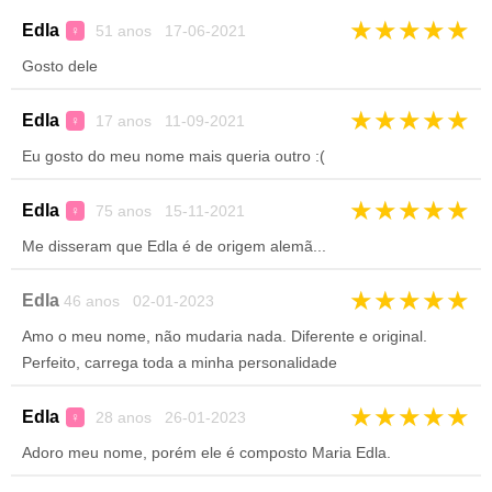
★
★
★
★
★
Edla
51 anos 17-06-2021
♀
Gosto dele
★
★
★
★
★
Edla
17 anos 11-09-2021
♀
Eu gosto do meu nome mais queria outro :(
★
★
★
★
★
Edla
75 anos 15-11-2021
♀
Me disseram que Edla é de origem alemã...
★
★
★
★
★
Edla
46 anos 02-01-2023
Amo o meu nome, não mudaria nada. Diferente e original.
Perfeito, carrega toda a minha personalidade
★
★
★
★
★
Edla
28 anos 26-01-2023
♀
Adoro meu nome, porém ele é composto Maria Edla.