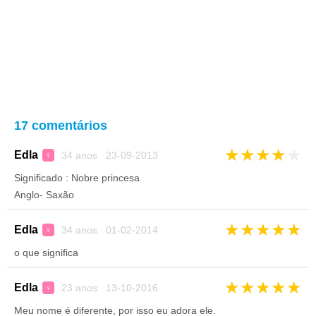
17 comentários
★
★
★
★
★
Edla
34 anos 23-09-2013
♀
Significado : Nobre princesa
Anglo- Saxão
★
★
★
★
★
Edla
34 anos 01-02-2014
♀
o que significa
★
★
★
★
★
Edla
23 anos 13-10-2016
♀
Meu nome é diferente, por isso eu adora ele.