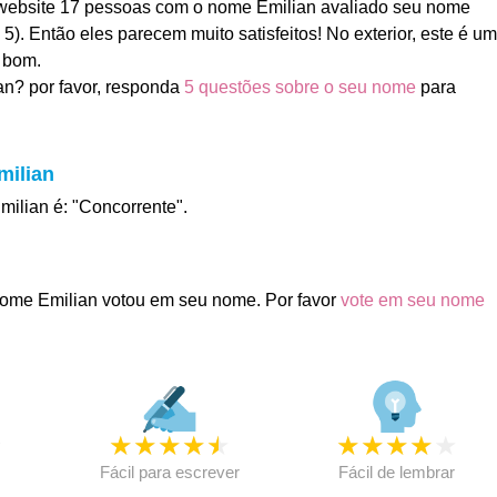
ebsite 17 pessoas com o nome Emilian avaliado seu nome
 5). Então eles parecem muito satisfeitos! No exterior, este é um
 bom.
n? por favor, responda
5 questões sobre o seu nome
para
milian
milian é: "Concorrente".
ome Emilian votou em seu nome. Por favor
vote em seu nome
★
★
★
★
★
★
★
★
★
★
★
Fácil para escrever
Fácil de lembrar