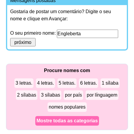
Mensagens postadas
Gostaria de postar um comentário? Digite o seu
nome e clique em Avançar:
O seu primeiro nome:
Procure nomes com
3 letras.
4 letras.
5 letras.
6 letras.
1 sílaba
2 sílabas
3 sílabas
por país
por línguagem
nomes populares
Mostre todas as categorias