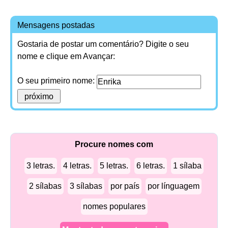
Mensagens postadas
Gostaria de postar um comentário? Digite o seu
nome e clique em Avançar:
O seu primeiro nome:
Procure nomes com
3 letras.
4 letras.
5 letras.
6 letras.
1 sílaba
2 sílabas
3 sílabas
por país
por línguagem
nomes populares