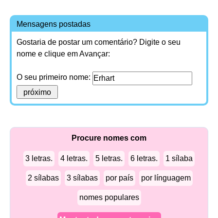
Mensagens postadas
Gostaria de postar um comentário? Digite o seu
nome e clique em Avançar:
O seu primeiro nome:
Procure nomes com
3 letras.
4 letras.
5 letras.
6 letras.
1 sílaba
2 sílabas
3 sílabas
por país
por línguagem
nomes populares