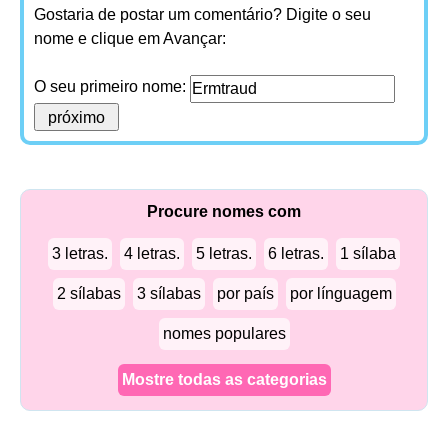
Gostaria de postar um comentário? Digite o seu
nome e clique em Avançar:
O seu primeiro nome:
Procure nomes com
3 letras.
4 letras.
5 letras.
6 letras.
1 sílaba
2 sílabas
3 sílabas
por país
por línguagem
nomes populares
Mostre todas as categorias