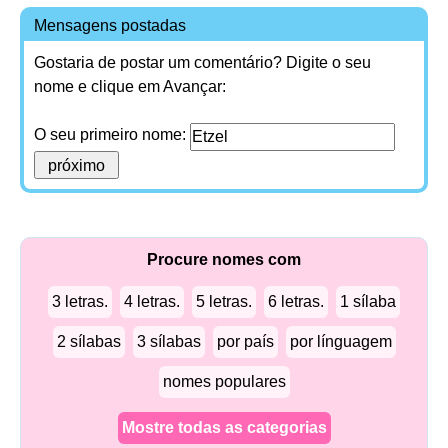
Mensagens postadas
Gostaria de postar um comentário? Digite o seu
nome e clique em Avançar:
O seu primeiro nome:
Procure nomes com
3 letras.
4 letras.
5 letras.
6 letras.
1 sílaba
2 sílabas
3 sílabas
por país
por línguagem
nomes populares
Mostre todas as categorias