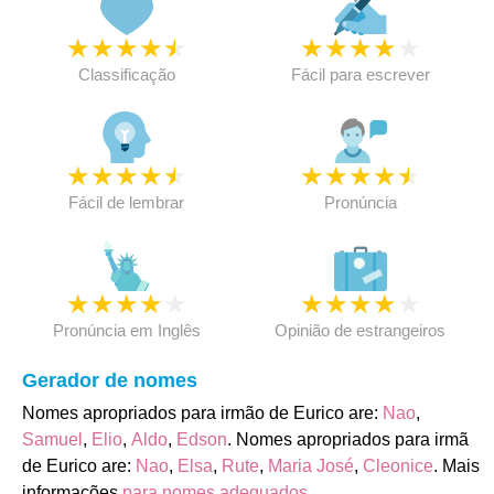
★
★
★
★
★
★
★
★
★
★
Classificação
Fácil para escrever
★
★
★
★
★
★
★
★
★
★
Fácil de lembrar
Pronúncia
★
★
★
★
★
★
★
★
★
★
Pronúncia em Inglês
Opinião de estrangeiros
Gerador de nomes
Nomes apropriados para irmão de Eurico are:
Nao
,
Samuel
,
Elio
,
Aldo
,
Edson
. Nomes apropriados para irmã
de Eurico are:
Nao
,
Elsa
,
Rute
,
Maria José
,
Cleonice
. Mais
informações
para nomes adequados
.