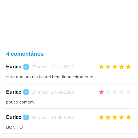
4 comentários
★
★
★
★
★
Eurico
67 anos 21-11-2012
♂
sera que um dia ficarei bem financeiramente
★
★
★
★
★
Eurico
57 anos 24-01-2013
♂
pouco comom
★
★
★
★
★
Eurico
42 anos 13-05-2016
♂
BONITO