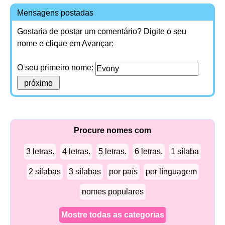
Mensagens postadas
Gostaria de postar um comentário? Digite o seu
nome e clique em Avançar:
O seu primeiro nome:
Procure nomes com
3 letras.
4 letras.
5 letras.
6 letras.
1 sílaba
2 sílabas
3 sílabas
por país
por línguagem
nomes populares
Mostre todas as categorias