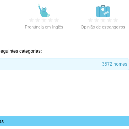
★
★
★
★
★
★
★
★
★
★
★
Pronúncia em Inglês
Opinião de estrangeiros
seguintes categorias:
3572 nomes
as