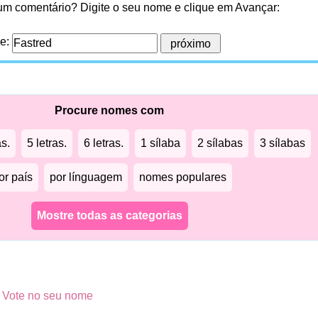
 um comentário? Digite o seu nome e clique em Avançar:
me:
Procure nomes com
as.
5 letras.
6 letras.
1 sílaba
2 sílabas
3 sílabas
or país
por línguagem
nomes populares
Mostre todas as categorias
?
Vote no seu nome