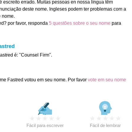
 escreito errado. Muitas pessoas en nossa língua têm
nunciação deste nome. Ingleses podem ter problemas com a
e nome.
d? por favor, responda
5 questões sobre o seu nome
para
astred
astred é: "Counsel Firm".
me Fastred votou em seu nome. Por favor
vote em seu nome
★
★
★
★
★
★
★
★
★
★
★
Fácil para escrever
Fácil de lembrar