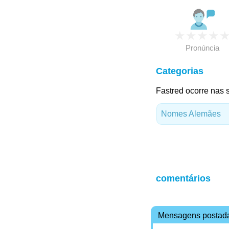
★
★
★
★
Pronúncia
Categorias
Fastred ocorre nas 
Nomes Alemães
comentários
Mensagens postad