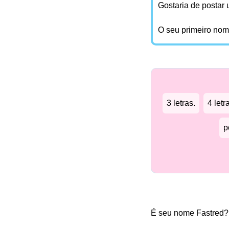
Gostaria de postar
O seu primeiro no
3 letras.
4 letr
p
É seu nome Fastred