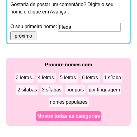
Gostaria de postar um comentário? Digite o seu
nome e clique em Avançar:
O seu primeiro nome:
Procure nomes com
3 letras.
4 letras.
5 letras.
6 letras.
1 sílaba
2 sílabas
3 sílabas
por país
por línguagem
nomes populares
Mostre todas as categorias