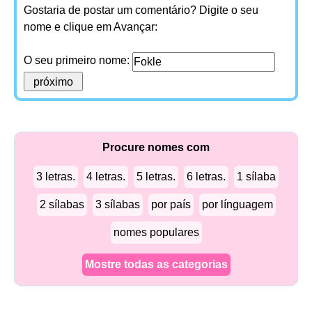
Gostaria de postar um comentário? Digite o seu
nome e clique em Avançar:
O seu primeiro nome:
Procure nomes com
3 letras.
4 letras.
5 letras.
6 letras.
1 sílaba
2 sílabas
3 sílabas
por país
por línguagem
nomes populares
Mostre todas as categorias