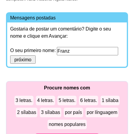
Mensagens postadas
Gostaria de postar um comentário? Digite o seu
nome e clique em Avançar:
O seu primeiro nome:
Procure nomes com
3 letras.
4 letras.
5 letras.
6 letras.
1 sílaba
2 sílabas
3 sílabas
por país
por línguagem
nomes populares