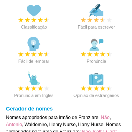
★
★
★
★
★
★
★
★
★
★
Classificação
Fácil para escrever
★
★
★
★
★
★
★
★
★
★
Fácil de lembrar
Pronúncia
★
★
★
★
★
★
★
★
★
★
Pronúncia em Inglês
Opinião de estrangeiros
Gerador de nomes
Nomes apropriados para irmão de Franz are:
Não
,
Antonio
, Waldomiro, Henry Nurse, Harry Nurse. Nomes
apropriados para irmã de Franz are:
Não
,
Kelly
,
Carla
,