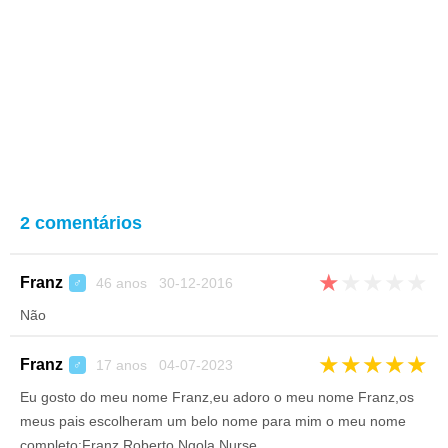
2 comentários
★
★
★
★
★
Franz
46 anos 30-12-2016
♂
Não
★
★
★
★
★
Franz
17 anos 04-07-2023
♂
Eu gosto do meu nome Franz,eu adoro o meu nome Franz,os
meus pais escolheram um belo nome para mim o meu nome
completo:Franz Roberto Ngola Nurse.