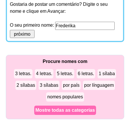
Gostaria de postar um comentário? Digite o seu
nome e clique em Avançar:
O seu primeiro nome:
Procure nomes com
3 letras.
4 letras.
5 letras.
6 letras.
1 sílaba
2 sílabas
3 sílabas
por país
por línguagem
nomes populares
Mostre todas as categorias