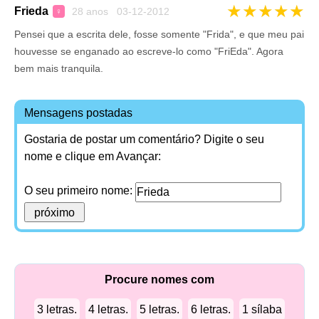
★
★
★
★
★
Frieda
28 anos 03-12-2012
♀
Pensei que a escrita dele, fosse somente "Frida", e que meu pai
houvesse se enganado ao escreve-lo como "FriEda". Agora
bem mais tranquila.
Mensagens postadas
Gostaria de postar um comentário? Digite o seu
nome e clique em Avançar:
O seu primeiro nome:
Procure nomes com
3 letras.
4 letras.
5 letras.
6 letras.
1 sílaba