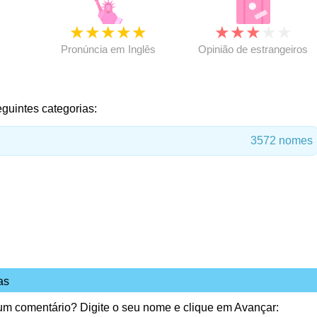
★
★
★
★
★
★
★
★
★
★
★
Pronúncia em Inglês
Opinião de estrangeiros
eguintes categorias:
3572 nomes
as
 um comentário? Digite o seu nome e clique em Avançar: