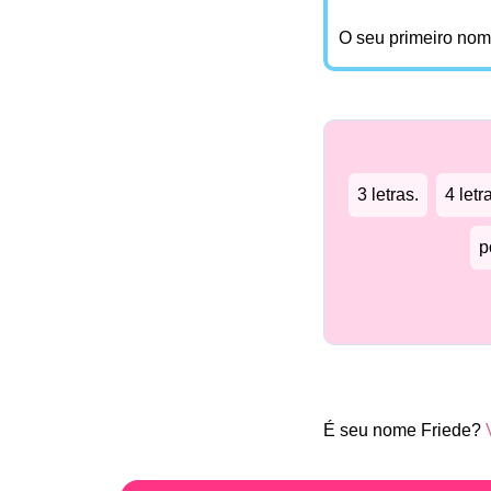
O seu primeiro no
3 letras.
4 letr
p
É seu nome Friede?