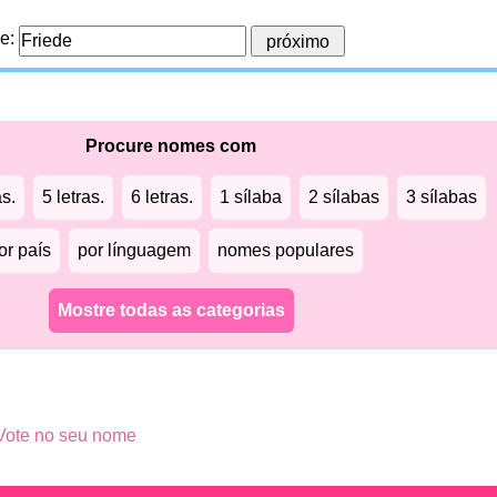
me:
Procure nomes com
as.
5 letras.
6 letras.
1 sílaba
2 sílabas
3 sílabas
or país
por línguagem
nomes populares
Mostre todas as categorias
Vote no seu nome