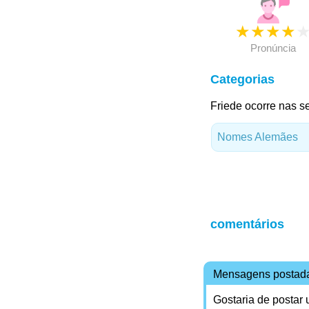
★
★
★
★
Pronúncia
Categorias
Friede ocorre nas s
Nomes Alemães
comentários
Mensagens postad
Gostaria de postar