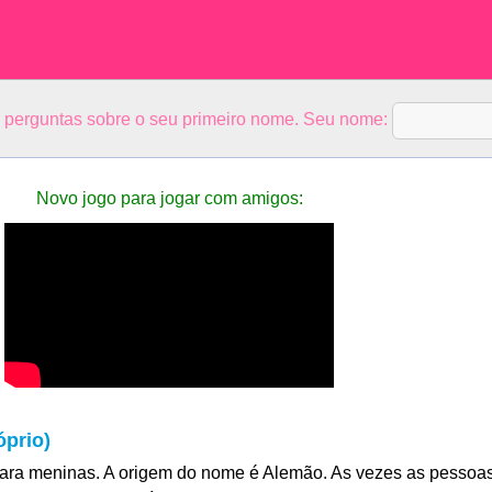
5 perguntas sobre o seu primeiro nome. Seu nome:
Novo jogo para jogar com amigos:
óprio)
ara meninas. A origem do nome é Alemão. As vezes as pessoa