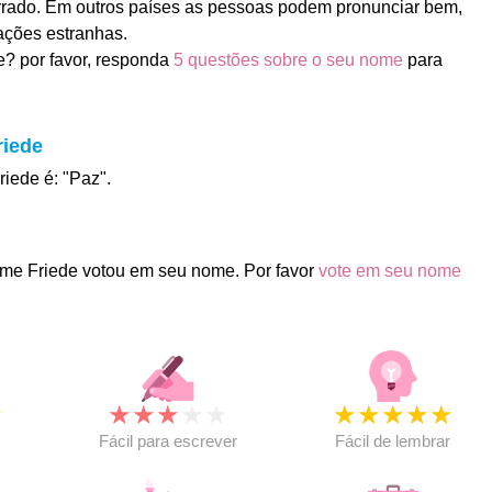
rado. Em outros países as pessoas podem pronunciar bem,
ções estranhas.
? por favor, responda
5 questões sobre o seu nome
para
riede
riede é: "Paz".
me Friede votou em seu nome. Por favor
vote em seu nome
★
★
★
★
★
★
★
★
★
★
★
Fácil para escrever
Fácil de lembrar