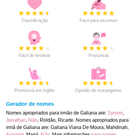
★
★
★
★
★
★
★
★
★
★
Classificação
Fácil para escrever
★
★
★
★
★
★
★
★
★
★
Fácil de lembrar
Pronúncia
★
★
★
★
★
★
★
★
★
★
Pronúncia em Inglês
Opinião de estrangeiros
Gerador de nomes
Nomes apropriados para irmão de Galiana are:
Symon
,
Jonathan
,
Não
, Roldão, Ricarte. Nomes apropriados para
irmã de Galiana are: Galiana Viana De Moura, Mahdinah,
Anamim
, Mariá,
Não
. Mais informações
para nomes