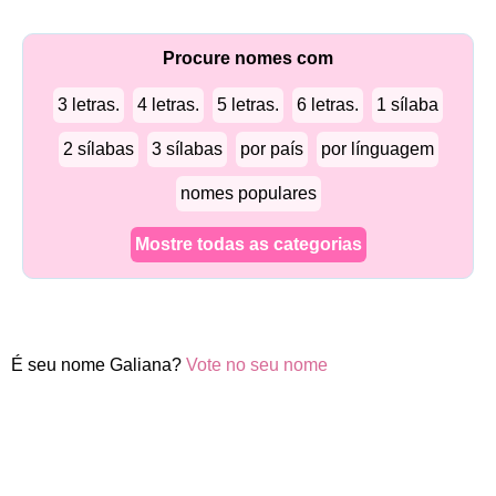
Procure nomes com
3 letras.
4 letras.
5 letras.
6 letras.
1 sílaba
2 sílabas
3 sílabas
por país
por línguagem
nomes populares
Mostre todas as categorias
É seu nome Galiana?
Vote no seu nome