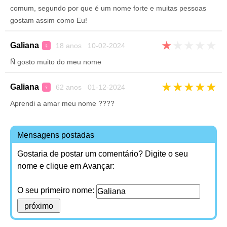
comum, segundo por que é um nome forte e muitas pessoas
gostam assim como Eu!
★
★
★
★
★
Galiana
18 anos 10-02-2024
♀
Ñ gosto muito do meu nome
★
★
★
★
★
Galiana
62 anos 01-12-2024
♀
Aprendi a amar meu nome ????
Mensagens postadas
Gostaria de postar um comentário? Digite o seu
nome e clique em Avançar:
O seu primeiro nome: