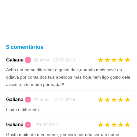
5 comentários
★
★
★
★
★
Galiana
26 anos 27-06-2014
♀
Acho um nome diferente e gosto dele,quando mais nove eu
odiava por conta dos tais apelidos mas hoje,nem ligo gosto dele
assim e não mudo por nada!!!
★
★
★
★
★
Galiana
27 anos 10-01-2016
♀
Lindo e diferente
★
★
★
★
★
Galiana
19-07-2019
♀
Gosto muito do meu nome, primeiro por não ser um nome