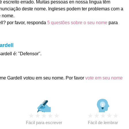
 escreito errado. Muitas pessoas en nossa língua têm
nunciação deste nome. Ingleses podem ter problemas com a
e nome.
l? por favor, responda
5 questões sobre o seu nome
para
ardell
ardell é: "Defensor".
me Gardell votou em seu nome. Por favor
vote em seu nome
★
★
★
★
★
★
★
★
★
★
★
Fácil para escrever
Fácil de lembrar