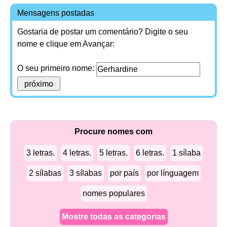
Mensagens postadas
Gostaria de postar um comentário? Digite o seu
nome e clique em Avançar:
O seu primeiro nome:
Procure nomes com
3 letras.
4 letras.
5 letras.
6 letras.
1 sílaba
2 sílabas
3 sílabas
por país
por línguagem
nomes populares
Mostre todas as categorias