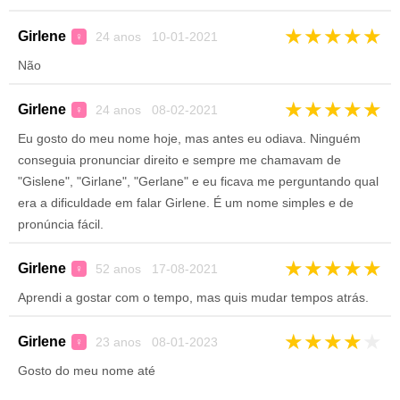
★
★
★
★
★
Girlene
24 anos 10-01-2021
♀
Não
★
★
★
★
★
Girlene
24 anos 08-02-2021
♀
Eu gosto do meu nome hoje, mas antes eu odiava. Ninguém
conseguia pronunciar direito e sempre me chamavam de
"Gislene", "Girlane", "Gerlane" e eu ficava me perguntando qual
era a dificuldade em falar Girlene. É um nome simples e de
pronúncia fácil.
★
★
★
★
★
Girlene
52 anos 17-08-2021
♀
Aprendi a gostar com o tempo, mas quis mudar tempos atrás.
★
★
★
★
★
Girlene
23 anos 08-01-2023
♀
Gosto do meu nome até