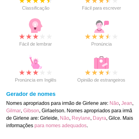
★
★
★
★
★
★
★
★
★
★
Classificação
Fácil para escrever
★
★
★
★
★
★
★
★
★
★
Fácil de lembrar
Pronúncia
★
★
★
★
★
★
★
★
★
★
Pronúncia em Inglês
Opinião de estrangeiros
Gerador de nomes
Nomes apropriados para irmão de Girlene are:
Não
,
Jean
,
Gilmar
,
Gibson
, Girlaelson. Nomes apropriados para irmã
de Girlene are: Girleide,
Não
,
Reylane
,
Dayra
, Gilce. Mais
informações
para nomes adequados
.