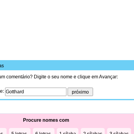
as
 um comentário? Digite o seu nome e clique em Avançar:
me:
Procure nomes com
as.
5 letras.
6 letras.
1 sílaba
2 sílabas
3 sílabas