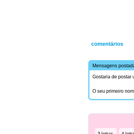
comentários
Mensagens postad
Gostaria de postar
O seu primeiro no
3 letras.
4 letr