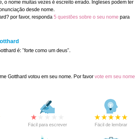
e, o nome muitas vezes é escreito errado. Ingleses podem ter
ronunciação desde nome.
rd? por favor, responda
5 questões sobre o seu nome
para
otthard
otthard é: "forte como um deus".
me Gotthard votou em seu nome. Por favor
vote em seu nome
★
★
★
★
★
★
★
★
★
★
★
Fácil para escrever
Fácil de lembrar