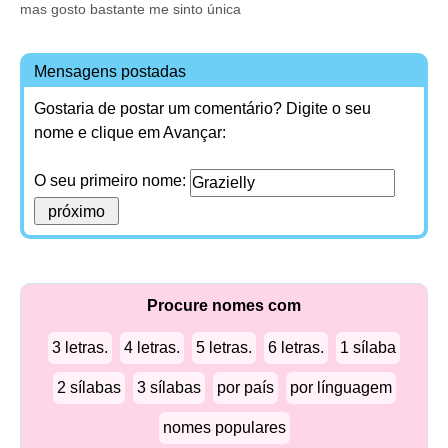
mas gosto bastante me sinto única
Mensagens postadas
Gostaria de postar um comentário? Digite o seu
nome e clique em Avançar:
O seu primeiro nome:
Procure nomes com
3 letras.
4 letras.
5 letras.
6 letras.
1 sílaba
2 sílabas
3 sílabas
por país
por línguagem
nomes populares