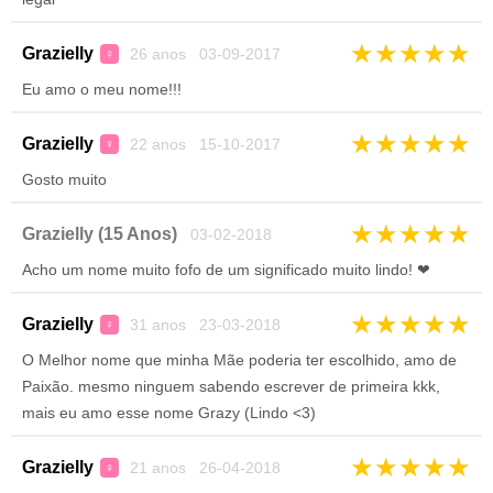
★
★
★
★
★
Grazielly
26 anos 03-09-2017
♀
Eu amo o meu nome!!!
★
★
★
★
★
Grazielly
22 anos 15-10-2017
♀
Gosto muito
★
★
★
★
★
Grazielly (15 Anos)
03-02-2018
Acho um nome muito fofo de um significado muito lindo! ❤
★
★
★
★
★
Grazielly
31 anos 23-03-2018
♀
O Melhor nome que minha Mãe poderia ter escolhido, amo de
Paixão. mesmo ninguem sabendo escrever de primeira kkk,
mais eu amo esse nome Grazy (Lindo <3)
★
★
★
★
★
Grazielly
21 anos 26-04-2018
♀