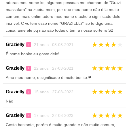
adoras meu nome ks, algumas pessoas me chamam de "Grazi
massafara" na zueira msm, por que meu nome não é la muito
comum, mais enfim adoro meu nome e acho o significado dele
incrível. C vc tem esse nome "GRAZIELLY" so te digo uma
coisa, ame ele pq não são todas q tem a nossa sorte rs S2
★
★
★
★
★
Grazielly
21 anos 08-03-2021
♀
É nome bonito eu gosto dele!
★
★
★
★
★
Grazielly
22 anos 27-03-2021
♀
Amo meu nome, o significado é muito bonito.❤
★
★
★
★
★
Grazielly
15 anos 27-03-2022
♀
Não
★
★
★
★
★
Grazielly
17 anos 22-08-2023
♀
Gosto bastante, porém é muito grande e não muito comum,