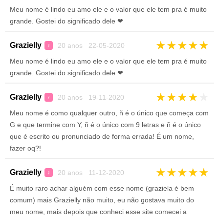
Meu nome é lindo eu amo ele e o valor que ele tem pra é muito
grande. Gostei do significado dele ❤
★
★
★
★
★
Grazielly
20 anos 22-05-2020
♀
Meu nome é lindo eu amo ele e o valor que ele tem pra é muito
grande. Gostei do significado dele ❤
★
★
★
★
★
Grazielly
20 anos 19-11-2020
♀
Meu nome é como qualquer outro, ñ é o único que começa com
G e que termine com Y, ñ é o único com 9 letras e ñ é o único
que é escrito ou pronunciado de forma errada! É um nome,
fazer oq?!
★
★
★
★
★
Grazielly
20 anos 11-12-2020
♀
É muito raro achar alguém com esse nome (graziela é bem
comum) mais Grazielly não muito, eu não gostava muito do
meu nome, mais depois que conheci esse site comecei a