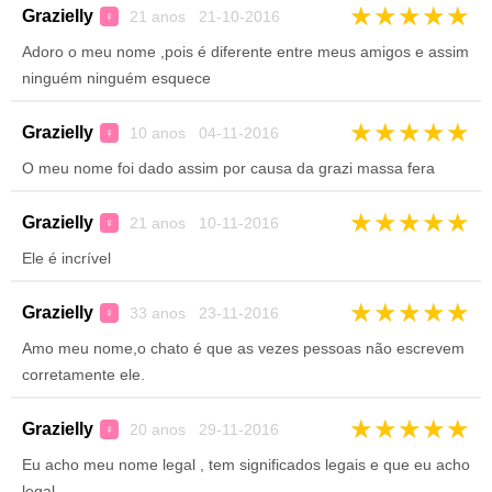
★
★
★
★
★
Grazielly
21 anos 21-10-2016
♀
Adoro o meu nome ,pois é diferente entre meus amigos e assim
ninguém ninguém esquece
★
★
★
★
★
Grazielly
10 anos 04-11-2016
♀
O meu nome foi dado assim por causa da grazi massa fera
★
★
★
★
★
Grazielly
21 anos 10-11-2016
♀
Ele é incrível
★
★
★
★
★
Grazielly
33 anos 23-11-2016
♀
Amo meu nome,o chato é que as vezes pessoas não escrevem
corretamente ele.
★
★
★
★
★
Grazielly
20 anos 29-11-2016
♀
Eu acho meu nome legal , tem significados legais e que eu acho
legal