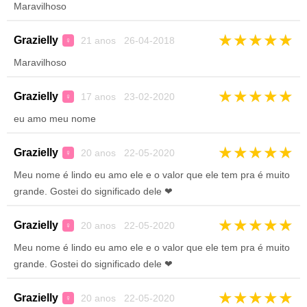
Maravilhoso
★
★
★
★
★
Grazielly
21 anos 26-04-2018
♀
Maravilhoso
★
★
★
★
★
Grazielly
17 anos 23-02-2020
♀
eu amo meu nome
★
★
★
★
★
Grazielly
20 anos 22-05-2020
♀
Meu nome é lindo eu amo ele e o valor que ele tem pra é muito
grande. Gostei do significado dele ❤
★
★
★
★
★
Grazielly
20 anos 22-05-2020
♀
Meu nome é lindo eu amo ele e o valor que ele tem pra é muito
grande. Gostei do significado dele ❤
★
★
★
★
★
Grazielly
20 anos 22-05-2020
♀