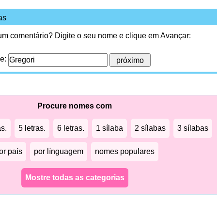
as
 um comentário? Digite o seu nome e clique em Avançar:
me:
Procure nomes com
as.
5 letras.
6 letras.
1 sílaba
2 sílabas
3 sílabas
or país
por línguagem
nomes populares
Mostre todas as categorias