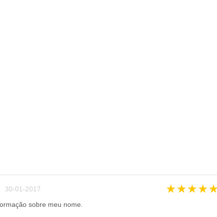
★
★
★
★
 30-01-2017
formação sobre meu nome.