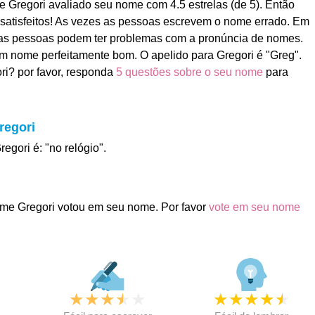
Gregori avaliado seu nome com 4.5 estrelas (de 5). Então
satisfeitos! As vezes as pessoas escrevem o nome errado. Em
as pessoas podem ter problemas com a pronúncia de nomes.
 um nome perfeitamente bom. O apelido para Gregori é "Greg".
i? por favor, responda
5 questões sobre o seu nome
para
regori
regori é: "no relógio".
me Gregori votou em seu nome. Por favor
vote em seu nome
★
★
★
★
★
★
★
★
★
★
★