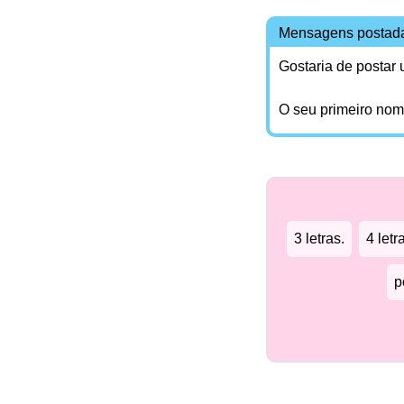
Mensagens postad
Gostaria de postar
O seu primeiro no
3 letras.
4 letr
p