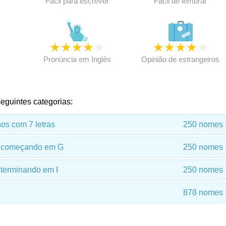
Fácil para escrever
Fácil de lembrar
★
★
★
★
★
★
★
★
★
★
★
Pronúncia em Inglês
Opinião de estrangeiros
eguintes categorias:
s com 7 letras
250 nomes
 começando em G
250 nomes
terminando em I
250 nomes
878 nomes