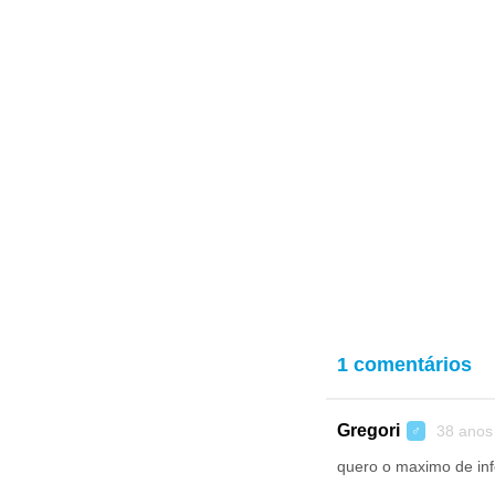
1 comentários
Gregori
38 anos
♂
quero o maximo de in