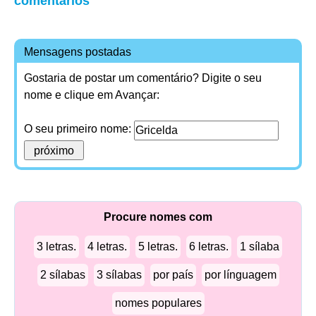
comentários
Mensagens postadas
Gostaria de postar um comentário? Digite o seu
nome e clique em Avançar:
O seu primeiro nome:
Procure nomes com
3 letras.
4 letras.
5 letras.
6 letras.
1 sílaba
2 sílabas
3 sílabas
por país
por línguagem
nomes populares